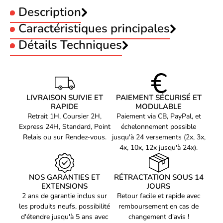
Description
Caractéristiques principales
Type :
Détails Techniques
Jet d'encre
Caractéristiques
MAXIFY GX1050 MAXIFY
Compatibilité
GX2050
Canon GI-55M - Magenta
LIVRAISON SUIVIE ET
PAIEMENT SÉCURISÉ ET
Quantité
1 pièce(s)
RAPIDE
MODULABLE
Retrait 1H, Coursier 2H,
Paiement via CB, PayPal, et
Quantité de cartouches
1
d'encre de couleur
Express 24H, Standard, Point
échelonnement possible
Le consommable imprimante Canon GI-55M - Magenta est un
Relais ou sur Rendez-vous.
jusqu'à 24 versements (2x, 3x,
Volume d'encre de
produit de haute qualité pour les utilisateurs exigeants en
40 ml
4x, 10x, 12x jusqu'à 24x).
couleur
matière d'impression. Ce consommable est spécialement conçu
Rendement par page
pour être utilisé avec les imprimantes Canon et offre une qualité
3000 pages
d'encre de couleur
d'impression exceptionnelle qui répondra à tous vos besoins
NOS GARANTIES ET
RÉTRACTATION SOUS 14
professionnels ou personnels.
EXTENSIONS
JOURS
Type
Original
2 ans de garantie inclus sur
Retour facile et rapide avec
Couleurs d'impression
Magenta
les produits neufs, possibilité
remboursement en cas de
Conçu pour une impression jet d'encre efficace
d'étendre jusqu'à 5 ans avec
changement d'avis !
Compatibilité de marque
Canon