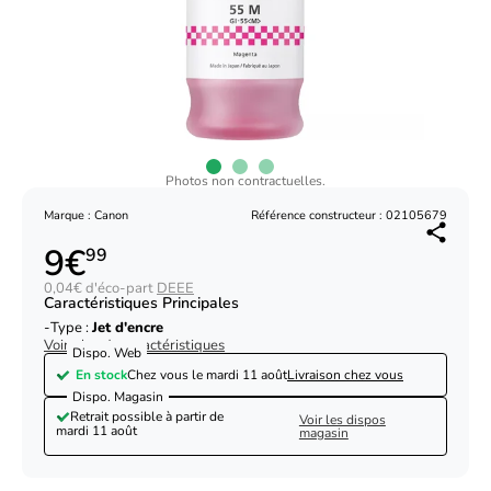
Photos non contractuelles.
Marque : Canon
Référence constructeur : 02105679
9€
99
0,04€ d'éco-part
DEEE
Caractéristiques Principales
Type :
Jet d'encre
Voir plus de caractéristiques
Dispo. Web
En stock
Chez vous le
mardi 11 août
Livraison chez vous
Dispo. Magasin
Retrait possible à partir de
Voir les dispos
mardi 11 août
magasin