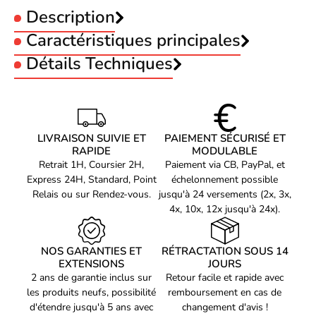
Description
Caractéristiques principales
Type :
Détails Techniques
Jet d'encre
Caractéristiques
MAXIFY GX1050 MAXIFY
Compatibilité
GX2050
Canon GI-55BK - Noir
LIVRAISON SUIVIE ET
PAIEMENT SÉCURISÉ ET
Quantité
1 pièce(s)
RAPIDE
MODULABLE
Retrait 1H, Coursier 2H,
Paiement via CB, PayPal, et
Quantité de cartouches
1
d'encre noire
Express 24H, Standard, Point
échelonnement possible
Le consommable imprimante Canon GI-55BK - Noir est un
Relais ou sur Rendez-vous.
jusqu'à 24 versements (2x, 3x,
Volume d'encre noire
70 ml
produit de haute qualité spécialement conçu pour répondre à vos
4x, 10x, 12x jusqu'à 24x).
besoins d'impression professionnels et personnels. Avec sa
Rendement par page de
3000 pages
technologie de jet d'encre, il offre une qualité d'impression
l'encre noire
exceptionnelle pour tous vos documents et photos.
NOS GARANTIES ET
RÉTRACTATION SOUS 14
Type
Original
EXTENSIONS
JOURS
Couleurs d'impression
Noir
2 ans de garantie inclus sur
Retour facile et rapide avec
Facile à utiliser et à remplacer :
les produits neufs, possibilité
remboursement en cas de
Compatibilité de marque
Canon
d'étendre jusqu'à 5 ans avec
changement d'avis !