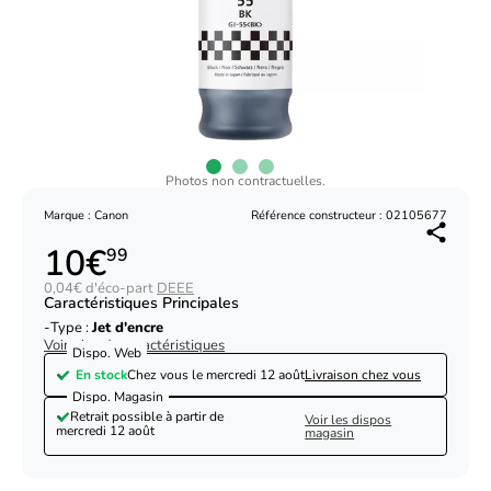
Photos non contractuelles.
Marque : Canon
Référence constructeur : 02105677
10€
99
0,04€ d'éco-part
DEEE
Caractéristiques Principales
Type :
Jet d'encre
Voir plus de caractéristiques
Dispo. Web
En stock
Chez vous le
mercredi 12 août
Livraison chez vous
Dispo. Magasin
Retrait possible à partir de
Voir les dispos
mercredi 12 août
magasin