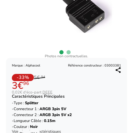
Photos non contractuelles.
Marque : Alphacool
Référence constructeur : 03003381
-33%
5€
94
3€
96
0,02€ d'éco-part
DEEE
Caractéristiques Principales
Type :
Splitter
Connecteur 1 :
ARGB 3pin 5V
Connecteur 2 :
ARGB 3pin 5V x2
Longueur Câble :
0.15m
Couleur :
Noir
Voir plus de caractéristiques