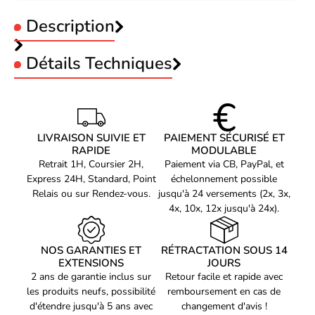
Description
Détails Techniques
REPRÉSENTATION / RÉALISATION
Compatibilité Mac
Oui
Windows 10, Windows 10 Education,
Sandisk Ultra Dual Drive m3.0 256GB 150MB/s
LIVRAISON SUIVIE ET
PAIEMENT SÉCURISÉ ET
RAPIDE
Windows 10 Education x64, Windows 10
MODULABLE
SanDisk Ultra Dual m3.0. Capacité: 256 Go, Interface de l'appareil:
Retrait 1H, Coursier 2H,
Paiement via CB, PayPal, et
USB Type-A / Micro-USB, Version USB: 3.2 Gen 1 (3.1 Gen 1).
Enterprise, Windows 10 Enterprise x64,
Express 24H, Standard, Point
échelonnement possible
Format: Slide. Poids: 5,2 g. Couleur du produit: Noir, Argent,
Windows 10 Home, Windows 10 Home
Relais ou sur Rendez-vous.
jusqu'à 24 versements (2x, 3x,
Transparent
4x, 10x, 12x jusqu'à 24x).
x64, Windows 10 IOT Core, Windows 10
Pro, Windows 10 Pro x64, Windows 7,
NOS GARANTIES ET
RÉTRACTATION SOUS 14
Windows 7 Enterprise, Windows 7
EXTENSIONS
JOURS
2 ans de garantie inclus sur
Enterprise x64, Windows 7 Home Basic,
Retour facile et rapide avec
les produits neufs, possibilité
remboursement en cas de
Windows 7 Home Basic x64, Windows 7
d'étendre jusqu'à 5 ans avec
changement d'avis !