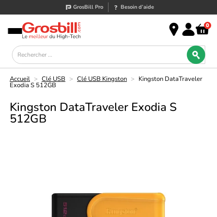
GrosBill Pro
Besoin d’aide
0
Accueil
>
Clé USB
>
Clé USB Kingston
>
Kingston DataTraveler
Exodia S 512GB
Kingston DataTraveler Exodia S
512GB