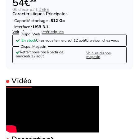
54€
99
0€ d'éco-part
DEEE
Caractéristiques Principales
Capacité stockage :
512 Go
Interface :
USB 3.1
Voir plus de caractéristiques
Dispo. Web
En stock
Chez vous le
mercredi 12 août
Livraison chez vous
Dispo. Magasin
Retrait possible à partir de
Voir les dispos
mercredi 12 août
magasin
Vidéo