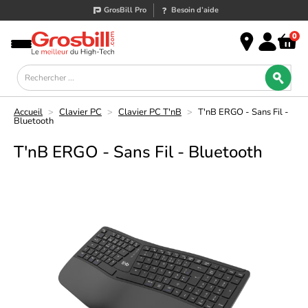
GrosBill Pro
Besoin d’aide
0
Accueil
>
Clavier PC
>
Clavier PC T'nB
>
T'nB ERGO - Sans Fil -
Bluetooth
T'nB ERGO - Sans Fil - Bluetooth