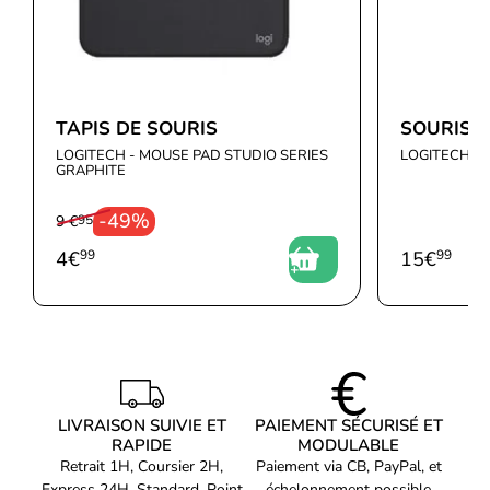
TAPIS DE SOURIS
SOURIS 
LOGITECH - MOUSE PAD STUDIO SERIES
LOGITECH - 
GRAPHITE
-49%
9 €
95
4
€
99
15
€
99
LIVRAISON SUIVIE ET
PAIEMENT SÉCURISÉ ET
RAPIDE
MODULABLE
Retrait 1H, Coursier 2H,
Paiement via CB, PayPal, et
Express 24H, Standard, Point
échelonnement possible