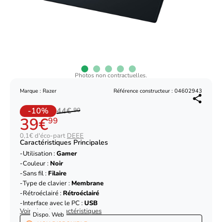
Photos non contractuelles.
Marque : Razer
Référence constructeur : 04602943
-10%
44€
90
39€
99
0,1€ d'éco-part
DEEE
Caractéristiques Principales
Utilisation :
Gamer
Couleur :
Noir
Sans fil :
Filaire
Type de clavier :
Membrane
Rétroéclairé :
Rétroéclairé
Interface avec le PC :
USB
Voir plus de caractéristiques
Dispo. Web