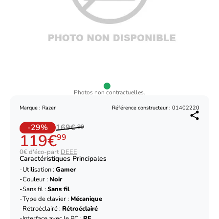
Photos non contractuelles.
Marque : Razer
Référence constructeur : 01402220
-29%
169€
99
119€
99
0€ d'éco-part
DEEE
Caractéristiques Principales
Utilisation :
Gamer
Couleur :
Noir
Sans fil :
Sans fil
Type de clavier :
Mécanique
Rétroéclairé :
Rétroéclairé
Interface avec le PC :
RF