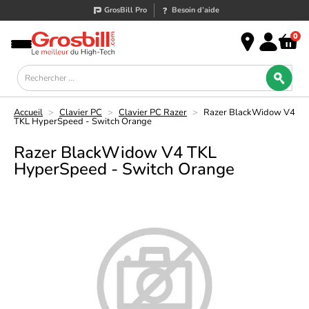
GrosBill Pro
Besoin d’aide
0
Accueil
>
Clavier PC
>
Clavier PC Razer
>
Razer BlackWidow V4
TKL HyperSpeed - Switch Orange
Razer BlackWidow V4 TKL
HyperSpeed - Switch Orange