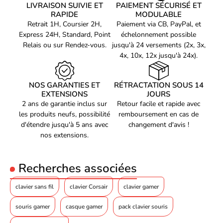
d’aluminium 5052
LIVRAISON SUIVIE ET
PAIEMENT SÉCURISÉ ET
RAPIDE
MODULABLE
Plaque en acier inoxydable
Retrait 1H, Coursier 2H,
Paiement via CB, PayPal, et
montée sur la partie supérieure
Express 24H, Standard, Point
échelonnement possible
Boîtier inférieur en plastique
Relais ou sur Rendez-vous.
jusqu'à 24 versements (2x, 3x,
ABS
4x, 10x, 12x jusqu'à 24x).
Circuit imprimé et mousses
d’amortissement du son du
NOS GARANTIES ET
boîtier inclus
RÉTRACTATION SOUS 14
EXTENSIONS
JOURS
Stabilisateurs montés sur
2 ans de garantie inclus sur
Retour facile et rapide avec
plaques lubrifiées
les produits neufs, possibilité
remboursement en cas de
d'étendre jusqu'à 5 ans avec
changement d'avis !
Polling rate de 1 000 Hz
nos extensions.
N-key rollover et anti-ghosting
Durée de vie de 100 millions de
Recherches associées
frappes
Code EAN
Voir produits Razer
clavier sans fil
clavier Corsair
clavier gamer
8886419349921
Référence produit
Voir les clavier pc Razer
souris gamer
casque gamer
pack clavier souris
01402220
Référence constructeur