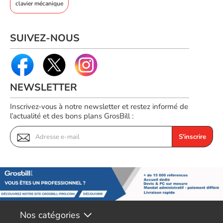
clavier mécanique
RZ03-05480500-R3F1
SUIVEZ-NOUS
NEWSLETTER
Inscrivez-vous à notre newsletter et restez informé de
l’actualité et des bons plans GrosBill :
S'inscrire
Nos catégories