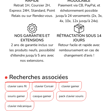
RAPIDE
MODULABLE
dernière touche pressée)
Retrait 1H, Coursier 2H,
Paiement via CB, PayPal, et
Code EAN
Voir produits Keychron
Express 24H, Standard, Point
échelonnement possible
4894979048455
Relais ou sur Rendez-vous.
jusqu'à 24 versements (2x, 3x,
Référence produit
Voir les clavier pc Keychron
01402299
4x, 10x, 12x jusqu'à 24x).
Référence constructeur
K2H-F1P-FR
NOS GARANTIES ET
RÉTRACTATION SOUS 14
EXTENSIONS
JOURS
2 ans de garantie inclus sur
Retour facile et rapide avec
les produits neufs, possibilité
remboursement en cas de
d'étendre jusqu'à 5 ans avec
changement d'avis !
nos extensions.
Recherches associées
clavier sans fil
clavier Corsair
clavier gamer
souris gamer
casque gamer
pack clavier souris
clavier mécanique