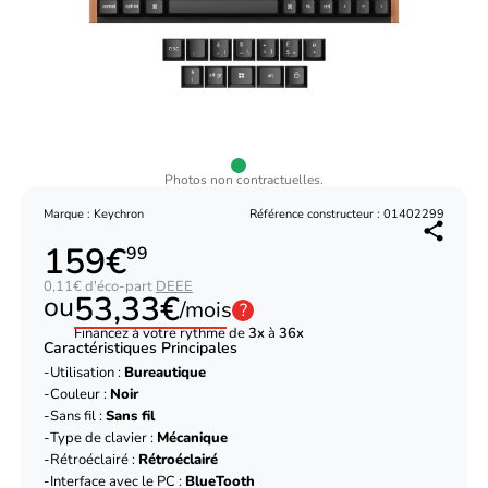
Photos non contractuelles.
Marque : Keychron
Référence constructeur : 01402299
159€
99
0,11€ d'éco-part
DEEE
53,33€
ou
/mois
?
Financez à votre rythme de
3x
à
36x
Caractéristiques Principales
Utilisation :
Bureautique
Couleur :
Noir
Sans fil :
Sans fil
Type de clavier :
Mécanique
Rétroéclairé :
Rétroéclairé
Interface avec le PC :
BlueTooth