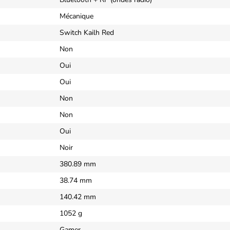
Mécanique
Switch Kailh Red
Non
Oui
Oui
Non
Non
Oui
Noir
380.89 mm
38.74 mm
140.42 mm
1052 g
Gamer