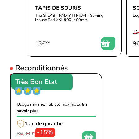
TAPIS DE SOURIS
S
The G-LAB - PAD-YTTRIUM - Gaming
Log
Mouse Pad XXL 900x400mm
12
13
€
99
9
Reconditionnés
Très Bon Etat
Usage minime, fiabilité maximale.
En
savoir plus
1 an de garantie
-15%
89,99 €