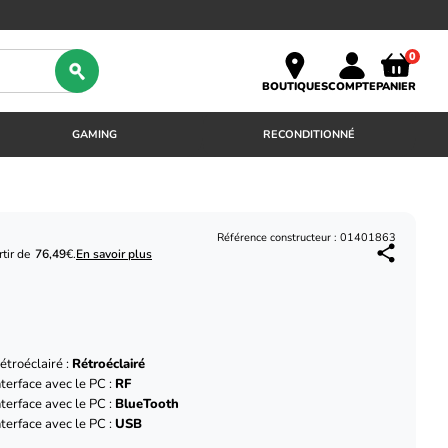
0
BOUTIQUES
COMPTE
PANIER
GAMING
RECONDITIONNÉ
Référence constructeur : 01401863
tir de
76,49
€.
En savoir plus
étroéclairé :
Rétroéclairé
nterface avec le PC :
RF
nterface avec le PC :
BlueTooth
nterface avec le PC :
USB