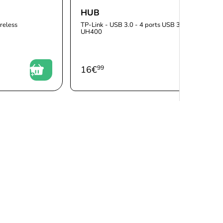
HUB
reless
TP-Link - USB 3.0 - 4 ports USB 3.0 -
UH400
16
€
99