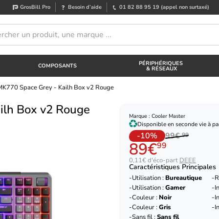
GrosBill Pro
Besoin d’aide
01 82 88 95 19
(appel non surtaxé)
PÉRIPHÉRIQUES
COMPOSANTS
& RÉSEAUX
MK770 Space Grey - Kailh Box v2 Rouge
ilh Box v2 Rouge
Marque : Cooler Master
Disponible en seconde vie à par
-10%
99€
99
89€
99
0,11€ d'éco-part
DEEE
Caractéristiques Principales
Utilisation :
Bureautique
R
Utilisation :
Gamer
I
Couleur :
Noir
I
Couleur :
Gris
I
Sans fil :
Sans fil