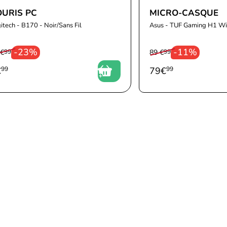
OURIS PC
MICRO-CASQUE
itech - B170 - Noir/Sans Fil
Asus - TUF Gaming H1 Wi
-23%
-11%
 €
99
89 €
99
€
99
79
€
99