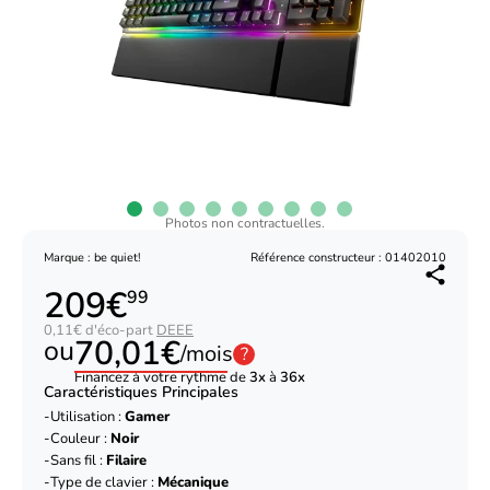
Photos non contractuelles.
Marque : be quiet!
Référence constructeur : 01402010
209€
99
0,11€ d'éco-part
DEEE
70,01€
ou
/mois
?
Financez à votre rythme de
3x
à
36x
Caractéristiques Principales
Utilisation :
Gamer
Couleur :
Noir
Sans fil :
Filaire
Type de clavier :
Mécanique