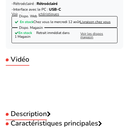
Rétroéclairé :
Rétroéclairé
Interface avec le PC :
USB-C
Voir plus de caractéristiques
Dispo. Web
En stock
Chez vous le
mercredi 12 août
Livraison chez vous
Dispo. Magasin
En stock
Retrait immédiat dans
Voir les dispos
1 Magasin
magasin
Vidéo
Description
Caractéristiques principales