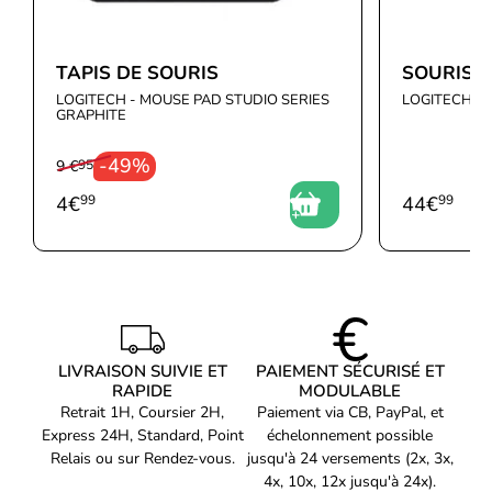
Disposition physique
ISO
Touches
Coup double
Un design sobre qui impose le respect
TAPIS DE SOURIS
SOURIS 
Polybutylene terephthalate
LOGITECH - MOUSE PAD STUDIO SERIES
LOGITECH - 
Matériau des touches
(PBT)
Look total black, lignes épurées, construction robuste : le be
GRAPHITE
quiet! Dark Mount Silent Tactile FR ISO – Noir prouve qu’un
Touches Windows
Oui
clavier Gamer peut allier puissance et élégance. Avec sa couleur
-49%
9 €
95
Touches directes
Oui
noire profonde et sa qualité premium, il s’intègre parfaitement
4
€
99
44
€
99
dans tout setup, du plus minimaliste au plus extravagant.
Nombre de clés chaudes
8
Touches de raccourci
Oui
programmables
Touches multimédias
Oui
Retournement
Roulement de la touche N
LIVRAISON SUIVIE ET
PAIEMENT SÉCURISÉ ET
Taux d'interrogation
1000 Hz
RAPIDE
MODULABLE
Touche silencieuse
Oui
Retrait 1H, Coursier 2H,
Paiement via CB, PayPal, et
Express 24H, Standard, Point
échelonnement possible
Type d'interrupteur à clé
Tactile
Relais ou sur Rendez-vous.
jusqu'à 24 versements (2x, 3x,
Unité de microcontrôleur
ARM Cortex M0
4x, 10x, 12x jusqu'à 24x).