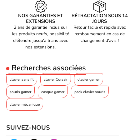
Design
NOS GARANTIES ET
RÉTRACTATION SOUS 14
Rétroéclairage
Oui
EXTENSIONS
JOURS
Type de rétro
LED RGB
2 ans de garantie inclus sur
Retour facile et rapide avec
les produits neufs, possibilité
remboursement en cas de
Couleur de Backlight
Multicolore
d'étendre jusqu'à 5 ans avec
changement d'avis !
Style de clavier
Droit
nos extensions.
Design ergonomique
Oui
Recherches associées
Repose-poignets
Oui
Hauteur ajustable du
Oui
clavier sans fil
clavier Corsair
clavier gamer
clavier
Switchs tactiles silencieux pour un gaming concentré et fluide
Couleur du produit
Noir
souris gamer
casque gamer
pack clavier souris
Interface USB-C : rapide, moderne, efficace
Coloration de surface
Monochromatique
Clavier PC pensé pour les joueurs exigeants
clavier mécanique
Design noir sobre qui s’adapte à tous les setups
Acrylonitrile-Butadiène-Styrène
Matériel
(ABS), Aluminium
Disposition FR ISO confortable et naturelle
Écran integré
Oui
SUIVEZ-NOUS
Type d'écran
LED