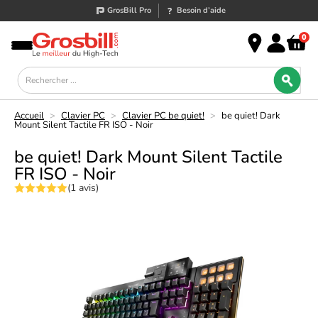
GrosBill Pro
Besoin d’aide
0
Accueil
>
Clavier PC
>
Clavier PC be quiet!
>
be quiet! Dark
Mount Silent Tactile FR ISO - Noir
be quiet! Dark Mount Silent Tactile
FR ISO - Noir
(1 avis)