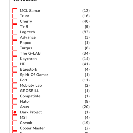
MCL Samar
(12)
Trust
(16)
Cherry
(40)
T'nB
(9)
Logitech
(83)
Advance
(3)
Rapoo
(1)
Targus
(8)
The G-LAB
(34)
Keychron
(14)
HP
(41)
Bluestork
(4)
Spirit Of Gamer
(1)
Port
(11)
Mobility Lab
(2)
GROSBILL
(1)
Compatible
(1)
Hator
(8)
Asus
(20)
Dark Project
(1)
MSI
(4)
Corsair
(19)
Cooler Master
(2)