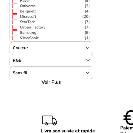
Razer
(9)
Oniverse
(2)
be quiet!
(4)
Microsoft
(20)
StarTech
(7)
Urban Factory
(7)
Samsung
(5)
ViewSonic
(1)
Acer
(2)
Couleur
Kensington
(11)
DELL
(20)
Mobilis
(3)
RGB
Belkin
(5)
DLH Energy
(2)
Sans fil
V7
(1)
Lenovo
(21)
Voir Plus
Asustek
(2)
Dicota
(1)
Philips
(1)
SATECHI
(1)
MEDION
(1)
OTTERBOX
(1)
MCHOSE
(1)
Panasonic
(2)
Paiem
Apple
(1)
Livraison suivie et rapide