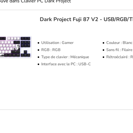
rouvé dans Clavier PC Dark Project
Dark Project
Fuji 87 V2 - USB/RGB/
TOP VENTE
Utilisation : Gamer
Couleur : Blanc
RGB : RGB
Sans fil : Filaire
Type de clavier : Mécanique
Rétroéclairé : 
Interface avec le PC : USB-C