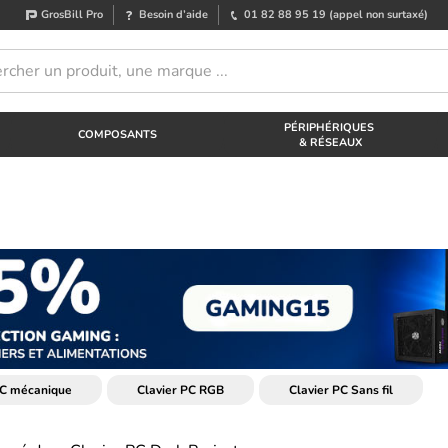
GrosBill Pro
Besoin d’aide
01 82 88 95 19
(appel non surtaxé)
PÉRIPHÉRIQUES
COMPOSANTS
& RÉSEAUX
PC mécanique
Clavier PC RGB
Clavier PC Sans fil