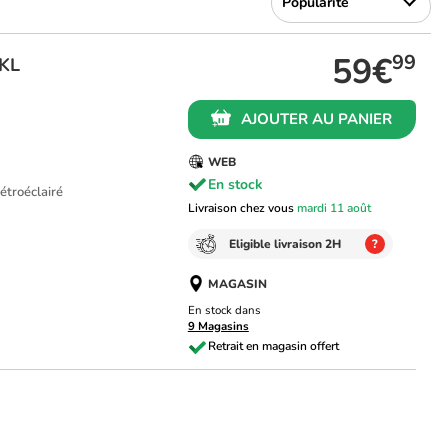
59€
99
TKL
AJOUTER AU PANIER
WEB
En stock
Rétroéclairé
Livraison chez vous
mardi 11 août
Eligible livraison 2H
?
MAGASIN
En stock dans
9 Magasins