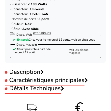
Puissance :
< 100 Watts
Connecteur :
Universel
Connecteur :
USB-C GaN
Nombre de ports :
3 ports
Couleur :
Noir
Câble :
Avec câble
Voir plus de caractéristiques
Dispo. Web
En stock
Chez vous le
mercredi 12 août
Livraison chez vous
Dispo. Magasin
Retrait possible à partir de
Voir les dispos
mercredi 12 août
magasin
Description
Caractéristiques principales
Catégorie produit :
Détails Techniques
PC portable
Catégorie produit :
Téléphone
Puissance :
< 100 Watts
Produit
Chargeur secteur USB
Connecteur :
Universel
Marque
Port Designs
Connecteur :
USB-C GaN
Port Chargeur mural 65W GaN 3 ports + Câble
Nombre de ports :
3 ports