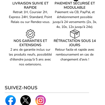
Référence fabricant
902065PEU
LIVRAISON SUIVIE ET
PAIEMENT SÉCURISÉ ET
Couleur :
Noir
USB-C - 2m
RAPIDE
MODULABLE
Câble :
Avec câble
Type
Chargeur mural multiports
Retrait 1H, Coursier 2H,
Paiement via CB, PayPal, et
Puissance maximale
65 W
Express 24H, Standard, Point
échelonnement possible
Relais ou sur Rendez-vous.
jusqu'à 24 versements (2x, 3x,
Nombre de ports
3
Doté de 3 ports, ce chargeur mural 65W permet de recharger
4x, 10x, 12x jusqu'à 24x).
simultanément plusieurs appareils électroniques avec une vitesse
Ports USB-C
2
impressionnante. Fini les attentes interminables !
Ports USB-A
1
NOS GARANTIES ET
RÉTRACTATION SOUS 14
EXTENSIONS
JOURS
Technologie de charge
Power Delivery (USB-C)
2 ans de garantie inclus sur
Retour facile et rapide avec
Compatibilité Avancée
Charge rapide
Oui
les produits neufs, possibilité
remboursement en cas de
d'étendre jusqu'à 5 ans avec
changement d'avis !
Jusqu’à 65 W sur USB-C
Ce chargeur est compatible avec une large gamme d'appareils
Répartition puissance
nos extensions.
principal
tels que smartphones, tablettes, écouteurs ou même consoles de
jeux. Un seul accessoire pour tous vos besoins de recharge.
Tension d’entrée
100–240 V
Fréquence
50–60 Hz
SUIVEZ-NOUS
PC portables USB-C,
Compatibilité
smartphones, tablettes
Surcharge, surchauffe, court-
Protection
circuit