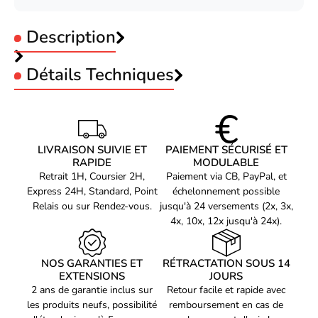
Description
Détails Techniques
Type de périphérique
Adaptateur secteur - externe
Localisation
Europe
Périphérique
Port Adaptateur secteur pour Notebook Lenovo
LIVRAISON SUIVIE ET
PAIEMENT SÉCURISÉ ET
d'alimentation
RAPIDE
MODULABLE
65W-Seconde Vie-Très Bon Etat
Tension d'entrée
CA 100-240 V
Retrait 1H, Coursier 2H,
Paiement via CB, PayPal, et
Express 24H, Standard, Point
échelonnement possible
Fréquence requise
50/60 Hz
Relais ou sur Rendez-vous.
jusqu'à 24 versements (2x, 3x,
Tension de sortie
19.5 V
4x, 10x, 12x jusqu'à 24x).
Courant électrique max.
3.33 A
NOS GARANTIES ET
RÉTRACTATION SOUS 14
Capacité d'alimentation
65 Watt
EXTENSIONS
JOURS
Divers
2 ans de garantie inclus sur
Retour facile et rapide avec
les produits neufs, possibilité
remboursement en cas de
4 fiches d'alimentation pour