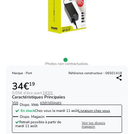
Photos non contractuelles.
Marque : Port
Référence constructeur : 06501418
34€
19
0,05€ d'éco-part
DEEE
Caractéristiques Principales
Voir plus de caractéristiques
Dispo. Web
En stock
Chez vous le
mardi 11 août
Livraison chez vous
Dispo. Magasin
Retrait possible à partir de
Voir les dispos
mardi 11 août
magasin