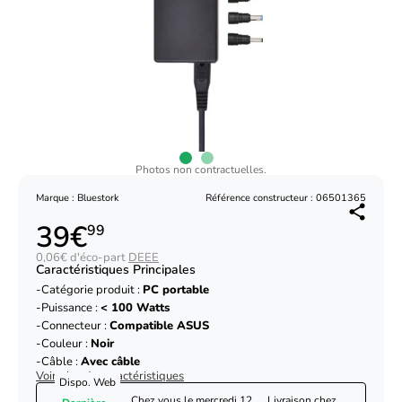
Photos non contractuelles.
Marque : Bluestork
Référence constructeur : 06501365
39€
99
0,06€ d'éco-part
DEEE
Caractéristiques Principales
Catégorie produit :
PC portable
Puissance :
< 100 Watts
Connecteur :
Compatible ASUS
Couleur :
Noir
Câble :
Avec câble
Voir plus de caractéristiques
Dispo. Web
Chez vous le
mercredi 12
Livraison chez