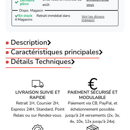
Dernière
pièce
août
vous
Dispo. Magasin
En stock
Retrait immédiat dans
Voir les dispos
4 Magasins
magasin
Description
Caractéristiques principales
Catégorie produit :
Détails Techniques
PC portable
Puissance :
< 100 Watts
Connecteur :
Compatible ASUS
Caractéristiques
Couleur :
Noir
Utilité
Ordinateur portable
Câble :
Avec câble
Bluestork Adaptateur secteur 90W pour Asus -
Type d'alimentation
Intérieure
LIVRAISON SUIVIE ET
PAIEMENT SÉCURISÉ ET
d'énergie
7 embouts
RAPIDE
MODULABLE
Type d'énergie courante
CA vers CC
Retrait 1H, Coursier 2H,
Paiement via CB, PayPal, et
Express 24H, Standard, Point
échelonnement possible
Puissance de sortie
90 W
Relais ou sur Rendez-vous.
jusqu'à 24 versements (2x, 3x,
Cet adaptateur secteur Bluestork de 90W est un accessoire
Prises de courant
4x, 10x, 12x jusqu'à 24x).
6
supplementaires
indispensable pour tous les possesseurs d'ordinateurs portables