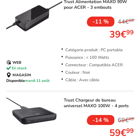
Trust
Alimentation MAXO 90W
pour ACER - 3 embouts
44€
99
-11 %
39€
99
Catégorie produit : PC portable
Puissance : < 100 Watts
WEB
Connecteur : Compatible ACER
En stock
Couleur : Noir
MAGASIN
Câble : Avec câble
Disponible
mardi 11 août
Trust
Chargeur de bureau
universel MAXO 100W - 4 ports
69€
99
-14 %
59€
99