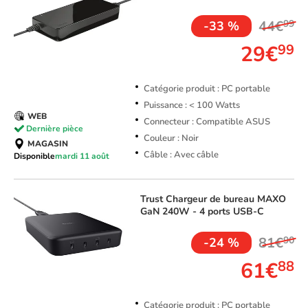
44€
99
-33 %
29€
99
Catégorie produit : PC portable
Puissance : < 100 Watts
WEB
Connecteur : Compatible ASUS
Dernière pièce
Couleur : Noir
MAGASIN
Câble : Avec câble
Disponible
mardi 11 août
Trust
Chargeur de bureau MAXO
GaN 240W - 4 ports USB-C
81€
90
-24 %
61€
88
Catégorie produit : PC portable