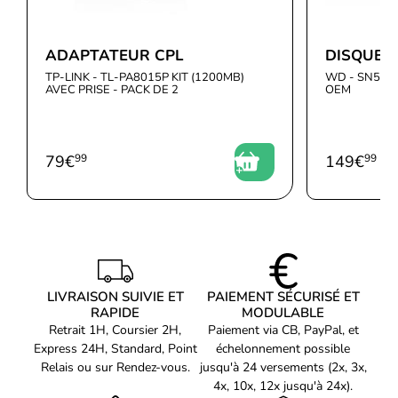
RÉSEAU
Débit de transfert des
10000 Mbit/s
ADAPTATEUR CPL
DISQUE 
données maximum
TP-LINK - TL-PA8015P KIT (1200MB)
WD - SN510
Distance de fonctionnement
AVEC PRISE - PACK DE 2
OEM
10 m
maximum
Contrôleur de réseau local
Intel® X710
79
€
99
149
€
99
(LAN)
Qualité de service (QoS)
Oui
LAN Ethernet : taux de
10,1000
transfert des données
Technologie de câblage
10GBASE-LR, 10GBASE-SR
LIVRAISON SUIVIE ET
PAIEMENT SÉCURISÉ ET
Ethernet sur fibre
RAPIDE
MODULABLE
DESIGN
Retrait 1H, Coursier 2H,
Paiement via CB, PayPal, et
Express 24H, Standard, Point
échelonnement possible
Interne
Oui
Relais ou sur Rendez-vous.
jusqu'à 24 versements (2x, 3x,
Certification
FCC A, UL, CE, VCCI, BSMI, CTICK, KCC
4x, 10x, 12x jusqu'à 24x).