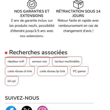
Voyants
Oui
Couleur du produit
Noir, Vert, Acier inoxydable
NOS GARANTIES ET
RÉTRACTATION SOUS 14
EXTENSIONS
JOURS
CONFIGURATION MINIMALE DU SYSTÈME
2 ans de garantie inclus sur
Retour facile et rapide avec
Systèmes d'exploitation
https://www.intel.com/content/www/us/en/s
les produits neufs, possibilité
remboursement en cas de
d'étendre jusqu'à 5 ans avec
changement d'avis !
compatibles
and-i-o/ethernet-products.html
nos extensions.
CONDITIONS ENVIRONNEMENTALES
Humidité relative de
0 - 90
Recherches associées
fonctionnement (H-H)
Température hors
répeteur wifi
serveur nas
lecteur multimédia
-40 - 70
fonctionnement
carte réseau d-link
carte réseau tp-link
PC gamer
Température d'opération
0 - 55
kit cpl
POIDS ET DIMENSIONS
Largeur
167 mm
SUIVEZ-NOUS
Profondeur
69 mm
INFORMATIONS SUR L'EMBALLAGE