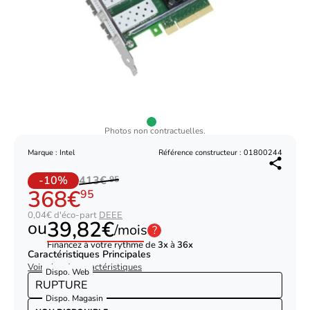
Photos non contractuelles.
Marque : Intel
Référence constructeur : 01800244
-10%
413€
95
368€
95
0,04€ d'éco-part
DEEE
39,82€
ou
/mois
?
Financez à votre rythme de
3x
à
36x
Caractéristiques Principales
Voir plus de caractéristiques
Dispo. Web
RUPTURE
Dispo. Magasin