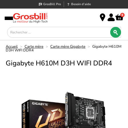
GrosBill Pro
Besoin d’aide
0
Accueil
>
Carte mère
>
Carte mère Gigabyte
>
Gigabyte H610M
D3H WIFI DDR4
Gigabyte H610M D3H WIFI DDR4