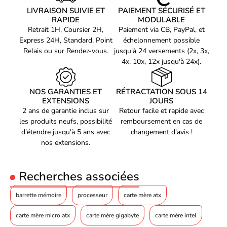
LIVRAISON SUIVIE ET
PAIEMENT SÉCURISÉ ET
Prise en charge de la
2133,2400,2666,2933,3000,3200
RAPIDE
MODULABLE
mémoire vitesse
MHz
Retrait 1H, Coursier 2H,
Paiement via CB, PayPal, et
d'horloge
Express 24H, Standard, Point
échelonnement possible
Vitesse d'horloge de la
Relais ou sur Rendez-vous.
jusqu'à 24 versements (2x, 3x,
mémoire prise en charge
3200 MHz
4x, 10x, 12x jusqu'à 24x).
(max)
Mémoire interne
64 Go
maximale
NOS GARANTIES ET
RÉTRACTATION SOUS 14
EXTENSIONS
JOURS
Mémoire sans tampon
Oui
2 ans de garantie inclus sur
Retour facile et rapide avec
Mémoire interne
les produits neufs, possibilité
remboursement en cas de
maximale par
32 Go
d'étendre jusqu'à 5 ans avec
changement d'avis !
emplacement
nos extensions.
Contrôleur de stockage
Types de lecteurs de
HDD & SSD
Recherches associées
stockage pris en charge
Interfaces de lecteur de
barrette mémoire
processeur
carte mère atx
stockage prises en
M.2, SATA III
charge
carte mère micro atx
carte mère gigabyte
carte mère intel
Nombre de disque dur