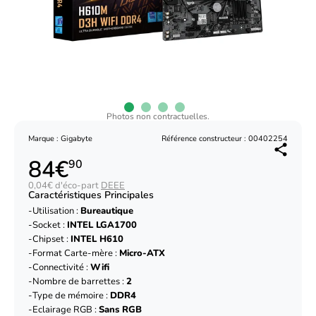
Photos non contractuelles.
Marque : Gigabyte
Référence constructeur : 00402254
84€
90
0,04€ d'éco-part
DEEE
Caractéristiques Principales
Utilisation :
Bureautique
Socket :
INTEL LGA1700
Chipset :
INTEL H610
Format Carte-mère :
Micro-ATX
Connectivité :
Wifi
Nombre de barrettes :
2
Type de mémoire :
DDR4
Eclairage RGB :
Sans RGB