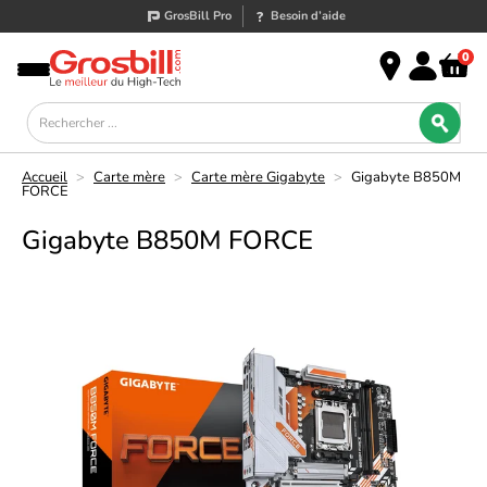
GrosBill Pro
Besoin d’aide
0
Accueil
>
Carte mère
>
Carte mère Gigabyte
>
Gigabyte B850M
FORCE
Gigabyte B850M FORCE