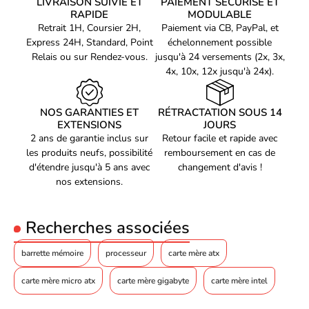
LIVRAISON SUIVIE ET
PAIEMENT SÉCURISÉ ET
128 Go
maximale
Interface Disque :
SATA III
RAPIDE
MODULABLE
Interface Disque :
M.2
Retrait 1H, Coursier 2H,
Paiement via CB, PayPal, et
Mémoire sans tampon
Oui
Marque du chipset :
AMD
Express 24H, Standard, Point
échelonnement possible
Mémoire interne
Relais ou sur Rendez-vous.
jusqu'à 24 versements (2x, 3x,
maximale par
64 Go
4x, 10x, 12x jusqu'à 24x).
emplacement
Contrôleur de stockage
NOS GARANTIES ET
RÉTRACTATION SOUS 14
Types de lecteurs de
HDD & SSD
EXTENSIONS
JOURS
stockage pris en charge
2 ans de garantie inclus sur
Retour facile et rapide avec
Interfaces de lecteur de
les produits neufs, possibilité
remboursement en cas de
M.2, PCI Express 4.0, PCI
stockage prises en
Express 5.0, SATA III
d'étendre jusqu'à 5 ans avec
changement d'avis !
charge
nos extensions.
Nombre de disque dur
4
supporté
Recherches associées
Nombre d'unités de
7
stockage pris en charge
barrette mémoire
processeur
carte mère atx
Support RAID
Oui
Niveaux RAID
0, 1, 5, 10
carte mère micro atx
carte mère gigabyte
carte mère intel
Graphique