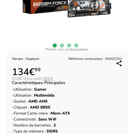
Photos non contractuelles.
Marque : Gigabyte
Référence constructeur : 00402252
134€
99
0,04€ d'éco-part
DEEE
Caractéristiques Principales
Utilisation :
Gamer
Utilisation :
Multimédia
Socket :
AMD AM5
Chipset :
AMD B850
Format Carte-mère :
Micro-ATX
Connectivité :
Sans Wifi
Nombre de barrettes :
2
Type de mémoire :
DDR5