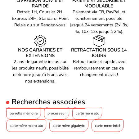
LIVRAISON SUIVIE ET
PAIEMENT SÉCURISÉ ET
256 Go
maximale
Marque du chipset :
AMD
RAPIDE
MODULABLE
Retrait 1H, Coursier 2H,
Paiement via CB, PayPal, et
Mémoire sans tampon
Oui
Express 24H, Standard, Point
échelonnement possible
Mémoire interne
Relais ou sur Rendez-vous.
jusqu'à 24 versements (2x, 3x,
maximale par
64 Go
4x, 10x, 12x jusqu'à 24x).
emplacement
Contrôleur de stockage
NOS GARANTIES ET
RÉTRACTATION SOUS 14
Types de lecteurs de
HDD & SSD
EXTENSIONS
JOURS
stockage pris en charge
2 ans de garantie inclus sur
Retour facile et rapide avec
Interfaces de lecteur de
les produits neufs, possibilité
remboursement en cas de
M.2, PCI Express 3.0, PCI
stockage prises en
Express 4.0, SATA III
d'étendre jusqu'à 5 ans avec
changement d'avis !
charge
nos extensions.
Nombre de disque dur
4
supporté
Recherches associées
Nombre d'unités de
7
stockage pris en charge
barrette mémoire
processeur
carte mère atx
Support RAID
Oui
Niveaux RAID
0, 1, 5, 10
carte mère micro atx
carte mère gigabyte
carte mère intel
Graphique