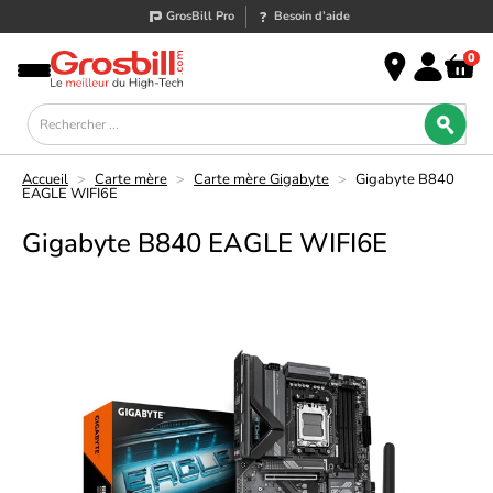
GrosBill Pro
Besoin d’aide
0
Accueil
>
Carte mère
>
Carte mère Gigabyte
>
Gigabyte B840
EAGLE WIFI6E
Gigabyte B840 EAGLE WIFI6E