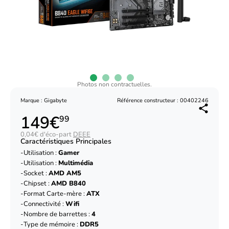
Photos non contractuelles.
Marque : Gigabyte
Référence constructeur : 00402246
149€
99
0,04€ d'éco-part
DEEE
Caractéristiques Principales
Utilisation :
Gamer
Utilisation :
Multimédia
Socket :
AMD AM5
Chipset :
AMD B840
Format Carte-mère :
ATX
Connectivité :
Wifi
Nombre de barrettes :
4
Type de mémoire :
DDR5