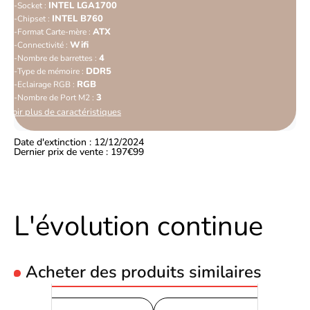
INTEL LGA1700
Socket :
INTEL B760
Chipset :
ATX
Format Carte-mère :
Wifi
Connectivité :
4
Nombre de barrettes :
DDR5
Type de mémoire :
RGB
Eclairage RGB :
3
Nombre de Port M2 :
Voir plus de caractéristiques
Date d'extinction : 12/12/2024
Dernier prix de vente : 197€99
L'évolution continue
Acheter des produits similaires