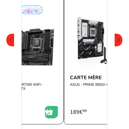
 MÈRE
CARTE MÈRE
AG B850M MORTAR WIFI -
ASUS - PRIME B850-PLUS WIFI
5/DDR5/MATX
9
189
€
99