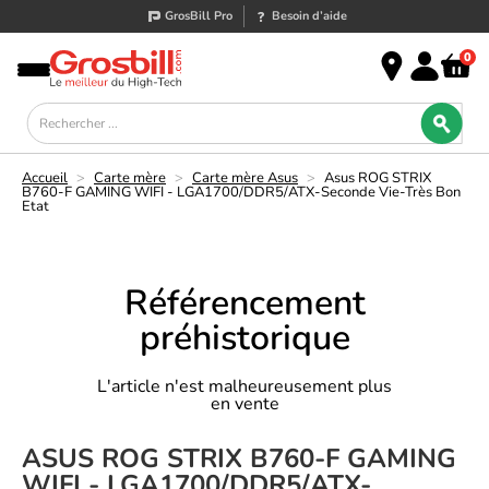
GrosBill Pro
Besoin d’aide
0
Accueil
>
Carte mère
>
Carte mère Asus
>
Asus ROG STRIX
B760-F GAMING WIFI - LGA1700/DDR5/ATX-Seconde Vie-Très Bon
Etat
Référencement
préhistorique
L'article n'est malheureusement plus
en vente
ASUS ROG STRIX B760-F GAMING
WIFI - LGA1700/DDR5/ATX-