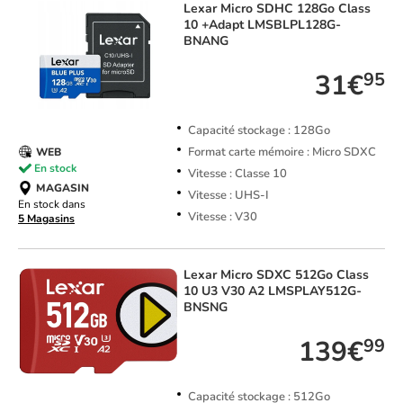
Lexar
Micro SDHC 128Go Class
10 +Adapt LMSBLPL128G-
BNANG
31€
95
Capacité stockage : 128Go
Format carte mémoire : Micro SDXC
WEB
En stock
Vitesse : Classe 10
MAGASIN
Vitesse : UHS-I
En stock dans
Vitesse : V30
5 Magasins
Lexar
Micro SDXC 512Go Class
10 U3 V30 A2 LMSPLAY512G-
BNSNG
139€
99
Capacité stockage : 512Go