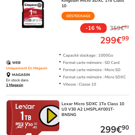
Kingston
Micro SDXC 1To Class
10
DÉSTOCKAGE
359€
99
-16 %
299€
99
Capacité stockage : 1000Go
Format carte mémoire : SD Card
WEB
Uniquement En Magasin
Format carte mémoire : Micro SD
MAGASIN
Format carte mémoire : Micro SDXC
En stock dans
Vitesse : Classe 10
1 Magasin
Lexar
Micro SDXC 1To Class 10
U3 V30 A2 LMSPLAY001T-
BNSNG
299€
90