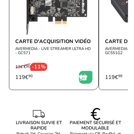
streaming 4k HDMI, elle est la solution idéale pour vos besoins
de streaming vidéo. Dotée d'un microphone intégré pour des
enregistrements vocaux de qualité, elle est optimisée pour le
streaming, le montage et l'enregistrement vidéo.
CARTE D'ACQUISITION VIDÉO
CARTE D'A
AVERMEDIA - LIVE STREAMER ULTRA HD
AVERMEDIA - L
Caractéristiques surpuissantes
- GC571
GC551G2
Grâce à sa prise en charge du streaming 4K HDMI, la carte
-11%
134 €
90
d'acquisition vidéo Avermedia Live Gamer Portable 2 Plus fournit
des performances de streaming inégalées. Elle est capable de
119
€
90
119
€
99
capturer des vidéos à des résolutions jusqu'à 4K avec un débit
binaire jusqu'à 60 Mbps. Elle prend également en charge
l'enregistrement vidéo à des cadences d'images allant jusqu'à 240
images par seconde, pour capturer des vidéos fluides et réalistes.
Enfin, elle est équipée d'un processeur graphique intégré qui
permet des performances de haute qualité et des
enregistrements d'une grande finesse.
LIVRAISON SUIVIE ET
PAIEMENT SÉCURISÉ ET
RAPIDE
MODULABLE
Retrait 1H, Coursier 2H,
Paiement via CB, PayPal, et