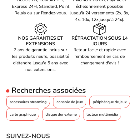
Express 24H, Standard, Point
échelonnement possible
Compacte et puissante
Relais ou sur Rendez-vous.
jusqu'à 24 versements (2x, 3x,
4x, 10x, 12x jusqu'à 24x).
La carte d'acquisition vidéo Avermedia Live Gamer Portable 2
Plus offre une solution simple et abordable pour le streaming et
NOS GARANTIES ET
RÉTRACTATION SOUS 14
le partage de vidéos. Avec sa conception compacte et légère, elle
EXTENSIONS
JOURS
est facile à transporter, vous permettant de capturer des vidéos à
2 ans de garantie inclus sur
Retour facile et rapide avec
partir de n'importe quel endroit. Il est également équipé d'un port
les produits neufs, possibilité
remboursement en cas de
micro-USB, offrant une connectivité et une compatibilité accrues.
d'étendre jusqu'à 5 ans avec
changement d'avis !
Il est compatible avec la plupart des appareils PC, tels que les
nos extensions.
ordinateurs portables, les PC de bureau, les Mac, les
Chromebook et les consoles de jeux.
Recherches associées
accessoires streaming
console de jeux
périphérique de jeux
carte graphique
disque dur externe
lecteur multimédia
SUIVEZ-NOUS