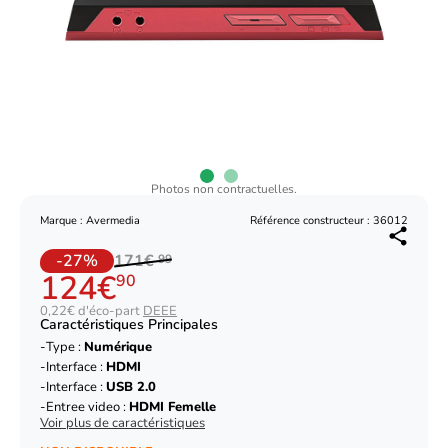
Photos non contractuelles.
Marque : Avermedia
Référence constructeur : 36012
-27%
171€
99
124€
90
0,22€ d'éco-part
DEEE
Caractéristiques Principales
Type :
Numérique
Interface :
HDMI
Interface :
USB 2.0
Entree video :
HDMI Femelle
Voir plus de caractéristiques