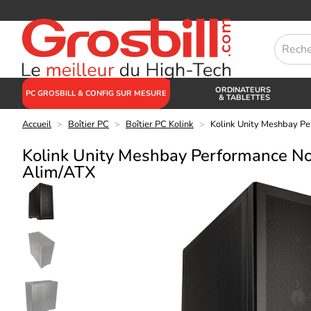
ORDINATEURS
PC GROSBILL & CONFIG SUR MESURE
& TABLETTES
Accueil
>
Boîtier PC
>
Boîtier PC Kolink
>
Kolink Unity Meshbay Pe
Kolink Unity Meshbay Performance No
Alim/ATX