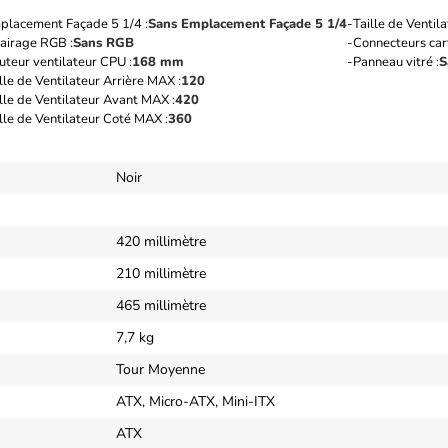
placement Façade 5 1/4 :
Sans Emplacement Façade 5 1/4
Taille de Ventil
lairage RGB :
Sans RGB
Connecteurs car
teur ventilateur CPU :
168 mm
Panneau vitré :
S
lle de Ventilateur Arrière MAX :
120
lle de Ventilateur Avant MAX :
420
lle de Ventilateur Coté MAX :
360
Noir
420 millimètre
210 millimètre
465 millimètre
7,7 kg
Tour Moyenne
ATX, Micro-ATX, Mini-ITX
ATX