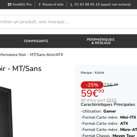
GrosBill Pro
Besoin d’aide
01 82 88 95 19
(appel non surtaxé)
PÉRIPHÉRIQUES
COMPOSANTS
& RÉSEAUX
rformance Noir - MT/Sans Alim/ATX
ir - MT/Sans
Marque : Kolink
-25%
79€
99
59€
99
0€ d'éco-part
DEEE
Caractéristiques Principales
Utilisation :
Gamer
Format Carte-mère :
Mini-ITX
Format Carte-mère :
ATX
Format Carte-mère :
Micro-A
Format Chassis :
Moyen Tour