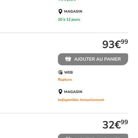
MAGASIN
10 à 12 jours
93€
99
AJOUTER AU PANIER
WEB
Rupture
MAGASIN
Indisponible Actuellement
32€
99