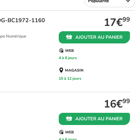
17€
99
 OG-BC1972-1160
ope Numérique
AJOUTER AU PANIER
WEB
4 à 6 jours
MAGASIN
10 à 12 jours
16€
99
AJOUTER AU PANIER
WEB
4 à 6 jours