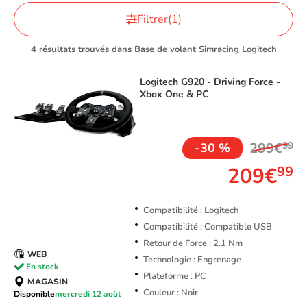
Filtrer
(1)
4 résultats trouvés dans Base de volant Simracing Logitech
Logitech
G920 - Driving Force -
Xbox One & PC
TOP VENTE
299€
99
-30 %
209€
99
Compatibilité : Logitech
Compatibilité : Compatible USB
Retour de Force : 2.1 Nm
WEB
Technologie : Engrenage
En stock
Plateforme : PC
MAGASIN
Couleur : Noir
Disponible
mercredi 12 août