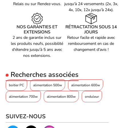
3.1 850W/80+ Gold vous permet de n'utiliser que les câbles dont
Relais ou sur Rendez-vous.
jusqu'à 24 versements (2x, 3x,
vous avez réellement besoin, pour un montage plus facile et un
4x, 10x, 12x jusqu'à 24x).
intérieur de PC plus propre. Fini les câbles inutiles qui
encombrent votre boîtier, avec cette alimentation, vous pourrez
NOS GARANTIES ET
RÉTRACTATION SOUS 14
réaliser un câblage soigné et efficace.
EXTENSIONS
JOURS
2 ans de garantie inclus sur
Retour facile et rapide avec
les produits neufs, possibilité
remboursement en cas de
Efficacité énergétique avec certification 80+ Gold
d'étendre jusqu'à 5 ans avec
changement d'avis !
nos extensions.
Ne gaspillez plus d'énergie avec une alimentation peu efficace. Le
Corsair RM850e Blanc/ATX 3.1 850W/80+ Gold est certifié 80+
Gold, ce qui signifie qu'il offre une efficacité énergétique allant
Recherches associées
jusqu'à 90%, réduisant ainsi votre facture d'électricité et
préservant l'environnement.
boitier PC
alimentation 500w
alimentation 600w
alimentation 700w
alimentation 800w
onduleur
SUIVEZ-NOUS