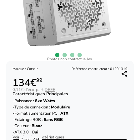
Photos non contractuelles.
Marque : Corsair
Référence constructeur : 01201319
134€
99
0,11€ d'éco-part
DEEE
Caractéristiques Principales
Puissance :
8xx Watts
Type de connexion :
Modulaire
Format alimentation PC :
ATX
Eclairage RGB :
Sans RGB
Couleur :
Blanc
ATX 3.0 :
Oui
Voir plus de caractéristiques
Dispo. Web