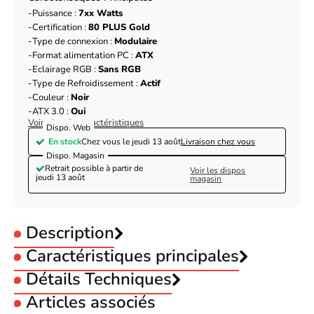
Puissance :
7xx Watts
Certification :
80 PLUS Gold
Type de connexion :
Modulaire
Format alimentation PC :
ATX
Eclairage RGB :
Sans RGB
Type de Refroidissement :
Actif
Couleur :
Noir
ATX 3.0 :
Oui
Voir plus de caractéristiques
Dispo. Web
En stock
Chez vous le
jeudi 13 août
Livraison chez vous
Dispo. Magasin
Retrait possible à partir de
Voir les dispos
jeudi 13 août
magasin
Description
Caractéristiques principales
Puissance :
Détails Techniques
7xx Watts
Certification :
80 PLUS Gold
Articles associés
Type de connexion :
Modulaire
Puissance