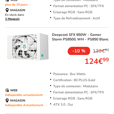
Type de connexion : Modulaire
plus de 15 jours
Format alimentation PC : SFX/TFX
MAGASIN
Eclairage RGB : Sans RGB
En stock dans
Type de Refroidissement : Actif
1 Magasin
Deepcool
SFX 850W - Gamer
Storm PS850G WH - PS850 Blanc
139€
99
-10 %
124€
99
Puissance : 8xx Watts
Certification : 80 PLUS Gold
Type de connexion : Modulaire
WEB
Format alimentation PC : SFX/TFX
Indisponible actuellement
Eclairage RGB : Sans RGB
MAGASIN
ATX 3.0 : Oui
Indisponible Actuellement