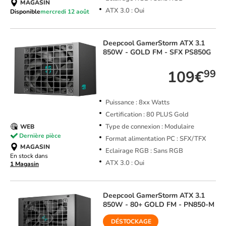
MAGASIN
ATX 3.0 : Oui
Disponible
mercredi 12 août
Deepcool
GamerStorm ATX 3.1
850W - GOLD FM - SFX PS850G
109€
99
Puissance : 8xx Watts
Certification : 80 PLUS Gold
Type de connexion : Modulaire
WEB
Dernière pièce
Format alimentation PC : SFX/TFX
MAGASIN
Eclairage RGB : Sans RGB
En stock dans
ATX 3.0 : Oui
1 Magasin
Deepcool
GamerStorm ATX 3.1
850W - 80+ GOLD FM - PN850-M
DÉSTOCKAGE