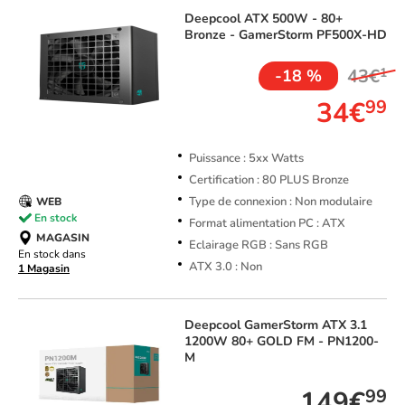
Deepcool
ATX 500W - 80+
Bronze - GamerStorm PF500X-HD
43€
1
-18 %
34€
99
Puissance : 5xx Watts
Certification : 80 PLUS Bronze
Type de connexion : Non modulaire
WEB
En stock
Format alimentation PC : ATX
MAGASIN
Eclairage RGB : Sans RGB
En stock dans
ATX 3.0 : Non
1 Magasin
Deepcool
GamerStorm ATX 3.1
1200W 80+ GOLD FM - PN1200-
M
149€
99