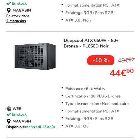
En stock
Format alimentation PC : ATX
MAGASIN
Eclairage RGB : Sans RGB
En stock dans
ATX 3.0 : Non
2 Magasins
Deepcool
ATX 650W - 80+
Bronze - PL650D Noir
49€
90
-10 %
44€
90
Puissance : 6xx Watts
Certification : 80 PLUS Bronze
Type de connexion : Non modulaire
WEB
Format alimentation PC : ATX
En stock
Eclairage RGB : Sans RGB
MAGASIN
ATX 3.0 : Oui
Disponible
mercredi 12 août