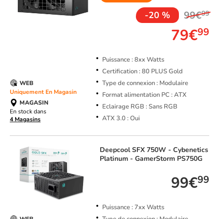
99€
99
-20 %
79€
99
Puissance : 8xx Watts
Certification : 80 PLUS Gold
Type de connexion : Modulaire
WEB
Uniquement En Magasin
Format alimentation PC : ATX
MAGASIN
Eclairage RGB : Sans RGB
En stock dans
ATX 3.0 : Oui
4 Magasins
Deepcool
SFX 750W - Cybenetics
Platinum - GamerStorm PS750G
99€
99
Puissance : 7xx Watts
WEB