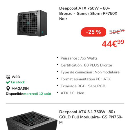
Deepcool
ATX 750W - 80+
Bronze - Gamer Storm PF750X
Noir
59€
99
-25 %
44€
99
Puissance : 7xx Watts
Certification : 80 PLUS Bronze
Type de connexion : Non modulaire
WEB
Format alimentation PC : ATX
En stock
Eclairage RGB : Sans RGB
MAGASIN
ATX 3.0 : Non
Disponible
mercredi 12 août
Deepcool
ATX 3.1 750W -80+
GOLD Full Modulaire- GS PN750-
M