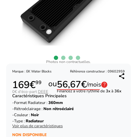
Photos non contractuelles.
Marque : EK Water Blocks
Référence constructeur : 09602959
169€
56,67€
ou
99
/mois
?
Financez à votre rythme de
3x
à
36x
0€ d'éco-part
DEEE
Caractéristiques Principales
Format Radiateur :
360mm
Rétroéclairage :
Non rétroéclairé
Couleur :
Noir
Type :
Radiateur
Voir plus de caractéristiques
NON DISPONIBLE