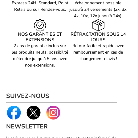
Express 24H, Standard, Point
échelonnement possible
Polyvalent, le EK-Quantum Surface P360M est compatible avec
Relais ou sur Rendez-vous.
jusqu'à 24 versements (2x, 3x,
de nombreux systèmes de refroidissement : air, watercooling
4x, 10x, 12x jusqu'à 24x).
custom ou kits tout-en-un. Vous pouvez l’intégrer facilement
dans votre configuration actuelle ou l’associer à d’autres produits
EK pour une solution complète et performante.
NOS GARANTIES ET
RÉTRACTATION SOUS 14
EXTENSIONS
JOURS
2 ans de garantie inclus sur
Retour facile et rapide avec
les produits neufs, possibilité
remboursement en cas de
d'étendre jusqu'à 5 ans avec
changement d'avis !
nos extensions.
SUIVEZ-NOUS
NEWSLETTER