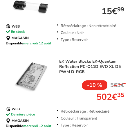
15€
99
Rétroéclairage : Non rétroéclairé
WEB
En stock
Couleur : Noir
MAGASIN
Type : Reservoir
Disponible
mercredi 12 août
EK Water Blocks
EK-Quantum
Reflection PC-O11D EVO XL D5
PWM D-RGB
563€
-10 %
502€
35
WEB
Rétroéclairage : Rétroéclairé
Dernière pièce
Couleur : Transparent
MAGASIN
Type : Reservoir
Disponible
mercredi 12 août