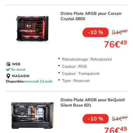
Distro Plate ARGB pour Corsair
Crystal 680X
84€
99
-10 %
76€
49
Rétroéclairage : Rétroéclairé
WEB
Couleur : RGB
En stock
Couleur : Transparent
MAGASIN
Type : Reservoir
Disponible
mercredi 12 août
Distro Plate ARGB pour BeQuiet!
Silent Base 601
84€
99
-10 %
76€
49