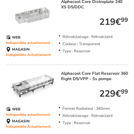
Alphacool
Core Distroplate 240
XS D5/DDC
219€
99
Rétroéclairage : Rétroéclairé
WEB
Indisponible actuellement
Couleur : Transparent
MAGASIN
Type : Reservoir
Indisponible Actuellement
Alphacool
Core Flat Reservoir 360
Right D5/VPP - Ss pompe
229€
99
Format Radiateur : 360mm
WEB
Indisponible actuellement
Rétroéclairage : Rétroéclairé
MAGASIN
Type : Reservoir
Indisponible Actuellement