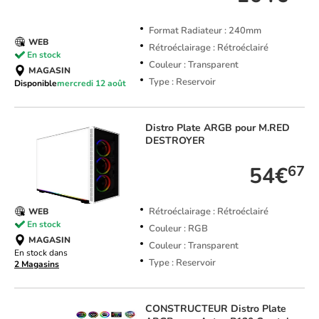
Format Radiateur : 240mm
WEB
Rétroéclairage : Rétroéclairé
En stock
Couleur : Transparent
MAGASIN
Type : Reservoir
Disponible
mercredi 12 août
Distro Plate ARGB pour M.RED
DESTROYER
54€
67
Rétroéclairage : Rétroéclairé
WEB
En stock
Couleur : RGB
MAGASIN
Couleur : Transparent
En stock dans
Type : Reservoir
2 Magasins
CONSTRUCTEUR
Distro Plate