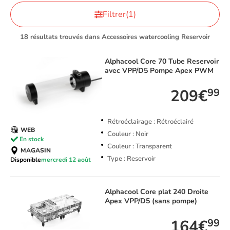
Filtrer
(1)
18 résultats trouvés dans Accessoires watercooling Reservoir
Alphacool
Core 70 Tube Reservoir
avec VPP/D5 Pompe Apex PWM
209€
99
Rétroéclairage : Rétroéclairé
WEB
Couleur : Noir
En stock
Couleur : Transparent
MAGASIN
Type : Reservoir
Disponible
mercredi 12 août
Alphacool
Core plat 240 Droite
Apex VPP/D5 (sans pompe)
164€
99