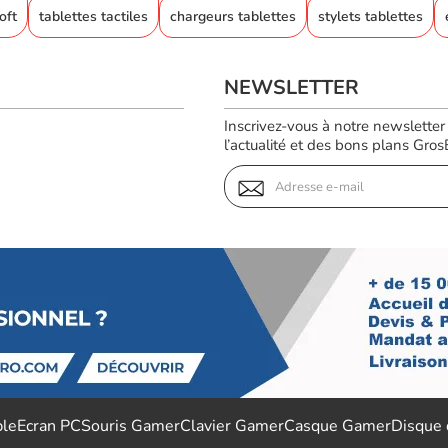
oft
tablettes tactiles
chargeurs tablettes
stylets tablettes
NEWSLETTER
Inscrivez-vous à notre newsletter
l’actualité et des bons plans GrosBi
ble
Ecran PC
Souris Gamer
Clavier Gamer
Casque Gamer
Disque