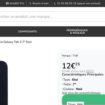
GrosBill Pro
Besoin d’aide
01 82 88 95 19
(appel non surtaxé)
PÉRIPHÉRIQUES
COMPOSANTS
& RÉSEAUX
lio Galaxy Tab 3 7" Noir
Marque : T'nB
12€
25
0,04€ d'éco-part
DEEE
Caractéristiques Principales
Type :
Etui
Taille :
7"
Couleur :
Noir
Voir plus de caractéristiques
Dispo. Web