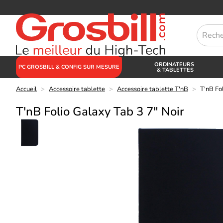
ORDINATEURS
PC GROSBILL & CONFIG SUR MESURE
& TABLETTES
Accueil
>
Accessoire tablette
>
Accessoire tablette T'nB
>
T'nB Fo
T'nB Folio Galaxy Tab 3 7" Noir