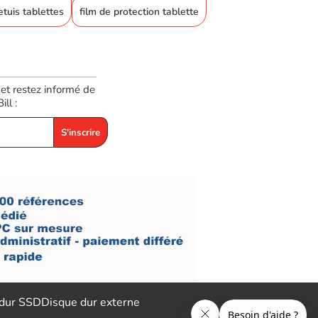
etuis tablettes
film de protection tablette
 et restez informé de
ll :
S'inscrire
 dur SSD
Disque dur externe