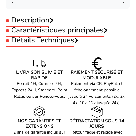
Description
Caractéristiques principales
Type :
Détails Techniques
Connectique
Caractéristiques
Compatibilité : iPad, ARCHOS, PLAYBOOK, XOOM, etc.)
T'nB Chargeur secteur USB 2.1 A pour Tablette
Puissance de sortie (W) : 10,5 W max.
LIVRAISON SUIVIE ET
PAIEMENT SÉCURISÉ ET
Caractéristiques courant d'entrée : 100-240V - 50/60Hz - 350mA
Les accessoires de votre tablette T'nB sont essentiels pour une
RAPIDE
MODULABLE
Caractéristiques courant de sortie : 5V - 2,1A
expérience optimale vous donnant accès à la redes totale et à ses
Retrait 1H, Coursier 2H,
Paiement via CB, PayPal, et
Code EAN
capacités informatiques avancées. Si vous cherchez un chargeur
Voir produits T'nB
Express 24H, Standard, Point
échelonnement possible
3303170060032
USB 2.1 A pour votre Tablette T'nB, alors la possibilité que vous
Relais ou sur Rendez-vous.
jusqu'à 24 versements (2x, 3x,
Référence produit
recherchez est ici. Adaptateur secteur USB 2.1A pour Tablette
Voir les accessoire tablette T'nB
4x, 10x, 12x jusqu'à 24x).
81847
T'nB vous permet de recharger et d’utiliser votre tablette à tout
Référence constructeur
moment.
CHTABHOME1
NOS GARANTIES ET
RÉTRACTATION SOUS 14
EXTENSIONS
JOURS
Compatible avec tous les modèles :
2 ans de garantie inclus sur
Retour facile et rapide avec