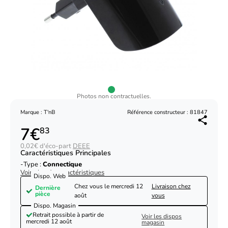
Photos non contractuelles.
Marque : T'nB
Référence constructeur : 81847
7€
83
0,02€ d'éco-part
DEEE
Caractéristiques Principales
Type :
Connectique
Voir plus de caractéristiques
Dispo. Web
Chez vous le
mercredi 12
Livraison chez
Dernière
pièce
août
vous
Dispo. Magasin
Retrait possible à partir de
Voir les dispos
mercredi 12 août
magasin