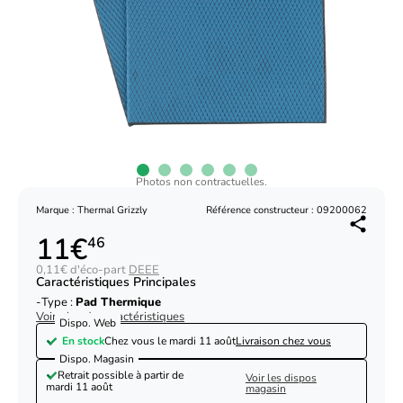
Photos non contractuelles.
Marque : Thermal Grizzly
Référence constructeur : 09200062
11€
46
0,11€ d'éco-part
DEEE
Caractéristiques Principales
Type :
Pad Thermique
Voir plus de caractéristiques
Dispo. Web
En stock
Chez vous le
mardi 11 août
Livraison chez vous
Dispo. Magasin
Retrait possible à partir de
Voir les dispos
mardi 11 août
magasin