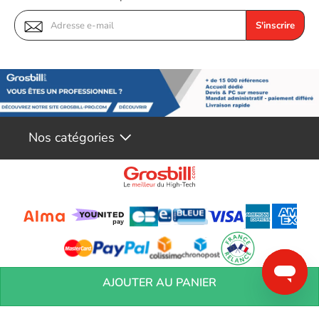
sans avoir à utiliser de la pâte thermique. Son format carré de
100 x 100 mm est idéal pour s'adapter à toutes les tailles de
S'inscrire
composants. De plus, sa surface adhésive garantit un maintien
parfait et durable, sans risque de déplacement.
Nos catégories
Conditions générales de réservation
Conditions générales de vente
Mentions
AJOUTER AU PANIER
légales
Vos informations personnelles
Préférences Cookies
Aide &
Contact
Devenez partenaires
Marques
Blog