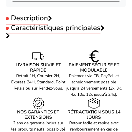
Description
Caractéristiques principales
Type :
Pad Thermique
Code EAN
4260711991455
Référence produit
09200062
Thermal Grizzly Lot de 2 Minus Pad Basic - 100
Référence constructeur
LIVRAISON SUIVIE ET
PAIEMENT SÉCURISÉ ET
TG-MP-B-100-100-05-2
RAPIDE
MODULABLE
x 100 x 0,5 mm
Retrait 1H, Coursier 2H,
Paiement via CB, PayPal, et
Voir produits Thermal Grizzly
Express 24H, Standard, Point
échelonnement possible
Relais ou sur Rendez-vous.
jusqu'à 24 versements (2x, 3x,
Voir les accessoire refroidissement pc Thermal Grizzly
4x, 10x, 12x jusqu'à 24x).
Vous recherchez un moyen efficace de réduire la température de
votre ordinateur et d'optimiser ses performances ? Alors ne
cherchez plus, le lot de 2 Minus Pad Basic de chez Thermal
NOS GARANTIES ET
RÉTRACTATION SOUS 14
Grizzly est l'accessoire qu'il vous faut ! Ce pad thermique de
EXTENSIONS
JOURS
haute qualité, d'une taille de 100 x 100 x 0,5 mm, s'adapte
2 ans de garantie inclus sur
Retour facile et rapide avec
parfaitement à tous types de PC et vous permettra d'atteindre les
les produits neufs, possibilité
remboursement en cas de