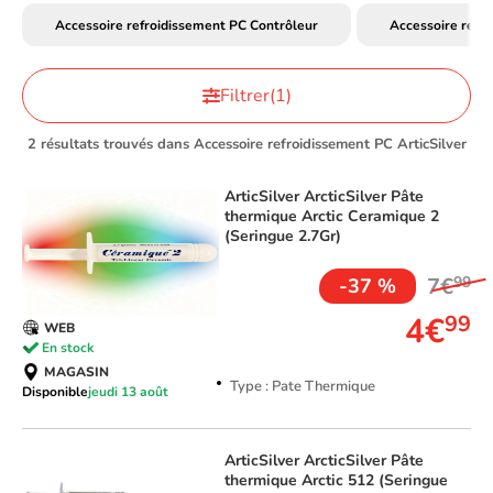
Accessoire refroidissement PC Contrôleur
Accessoire refr
Filtrer
(1)
2 résultats trouvés dans Accessoire refroidissement PC ArticSilver
ArticSilver
ArcticSilver Pâte
thermique Arctic Ceramique 2
(Seringue 2.7Gr)
7€
99
-37 %
4€
99
WEB
En stock
MAGASIN
Type : Pate Thermique
Disponible
jeudi 13 août
ArticSilver
ArcticSilver Pâte
thermique Arctic 512 (Seringue