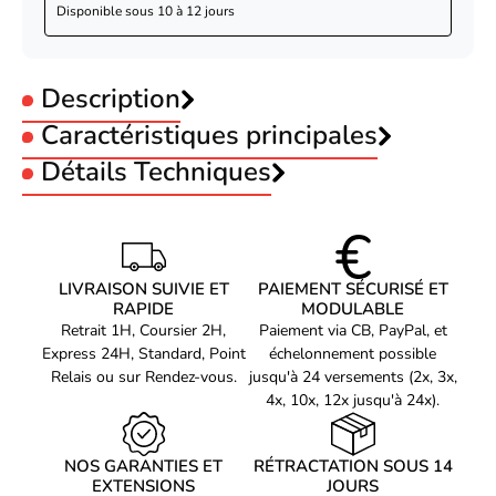
Disponible sous
10 à 12 jours
Description
Caractéristiques principales
Type :
Détails Techniques
Station d'accueil
CONNECTIVITÉ
Technologie de connectivité
Avec fil
Urban Factory Hubee mini USB-C DOCKING
Quantité de Ports USB 2.0
2
LIVRAISON SUIVIE ET
PAIEMENT SÉCURISÉ ET
STATION (TCD45UF)
Nombre de ports VGA (D-
RAPIDE
MODULABLE
1
Station d’accueil USB-C 4K Multi-flux
Retrait 1H, Coursier 2H,
Paiement via CB, PayPal, et
Sub)
Express 24H, Standard, Point
échelonnement possible
La conception de la station d’accueil HUBEE MINI est mince et
Interface de l'hôte
USB 3.2 Gen 1 (3.1 Gen 1) Type-C
Relais ou sur Rendez-vous.
jusqu'à 24 versements (2x, 3x,
compacte afin d’offrir une dissipation thermique naturelle, elle
4x, 10x, 12x jusqu'à 24x).
Quantité de ports HDMI
1
intègre un câble très résistant qui offre une grande durabilité.
Version HDMI
1.4
Cette station d'accueil MST prend en charge le triple affichage
NOS GARANTIES ET
RÉTRACTATION SOUS 14
pour les ordinateurs compatible avec le mode alternatif vidéo
Quantité d'interface
EXTENSIONS
JOURS
USB-C. Elle prend en charge une résolution jusqu'à 1080p et si
1