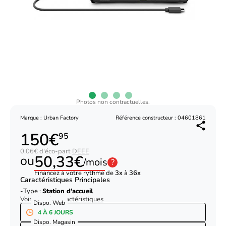
Photos non contractuelles.
Marque : Urban Factory
Référence constructeur : 04601861
150€
95
0,06€ d'éco-part
DEEE
50,33€
ou
/mois
?
Financez à votre rythme de
3x
à
36x
Caractéristiques Principales
Type :
Station d'accueil
Voir plus de caractéristiques
Dispo. Web
4 À 6 JOURS
Dispo. Magasin