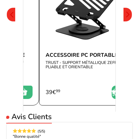
Le NotePal X150 Spectrum est également très silencieux, avec un
niveau sonore de seulement 26 dB, ce qui garantit une expérience
de travail ou de jeu silencieuse et agréable. En outre, le design de
l'appareil est très élégant, avec des finitions en maille, en métal,
en plastique et en caoutchouc, ce qui lui confère un aspect
professionnel et stylé.
PORTABLE
ACCESSOIRE PC PORTABLE
LLIQUE ZEFF
TRUST - SUPPORT MÉTALLIQUE ZEFF
PLIABLE ET ORIENTABLE
L'éclairage est également un élément important de la conception
de cet accessoire, avec une variété de couleurs disponibles pour
39
€
99
éclairer votre ordinateur portable. Vous pouvez choisir entre des
lumières bleues, vertes ou rouges, en fonction de vos préférences
personnelles.
Avis Clients
(5/5)
"Bonne qualité"