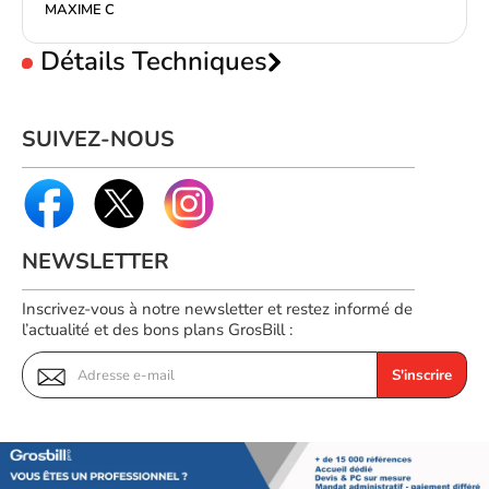
MAXIME C
Détails Techniques
représentation /
réalisation
SUIVEZ-NOUS
Taille maximale de l’écran
43,2 cm (17")
Nombre de ventilateurs
1 pièce(s)
intégrés
Diamètre du ventilateur
16 cm
NEWSLETTER
Hauteur du ventilateur
1,5 cm
Vitesse de rotation (max)
1000 tr/min
Inscrivez-vous à notre newsletter et restez informé de
l’actualité et des bons plans GrosBill :
Performance du
57 cfm
ventilateur
S'inscrire
Niveau sonore
26 dB
Design
Couleur du produit
Noir