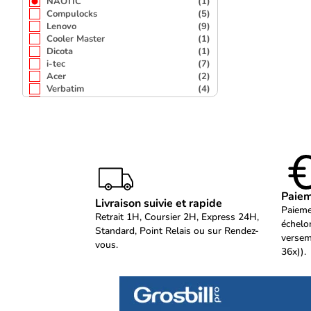
NAOTIC
(1)
Compulocks
(5)
Lenovo
(9)
Cooler Master
(1)
Dicota
(1)
i-tec
(7)
Acer
(2)
Verbatim
(4)
SATECHI
(1)
NewStar
(1)
DELL
(3)
Axis
(1)
Urban Factory
(1)
Microsoft
(2)
Cisco
(2)
Paiem
Livraison suivie et rapide
Paieme
Retrait 1H, Coursier 2H, Express 24H,
échelo
Standard, Point Relais ou sur Rendez-
versem
vous.
36x)).