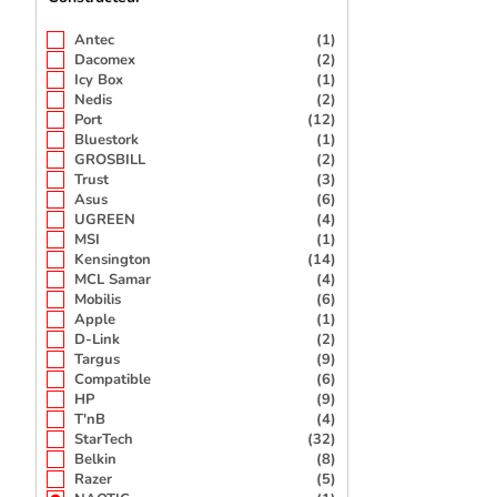
Antec
(1)
Dacomex
(2)
Icy Box
(1)
Nedis
(2)
Port
(12)
Bluestork
(1)
GROSBILL
(2)
Trust
(3)
Asus
(6)
UGREEN
(4)
MSI
(1)
Kensington
(14)
MCL Samar
(4)
Mobilis
(6)
Apple
(1)
D-Link
(2)
Targus
(9)
Compatible
(6)
HP
(9)
T'nB
(4)
StarTech
(32)
Belkin
(8)
Razer
(5)