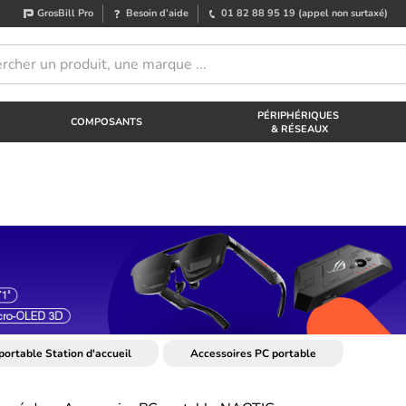
GrosBill Pro
Besoin d’aide
01 82 88 95 19
(appel non surtaxé)
PÉRIPHÉRIQUES
COMPOSANTS
& RÉSEAUX
portable Station d'accueil
Accessoires PC portable