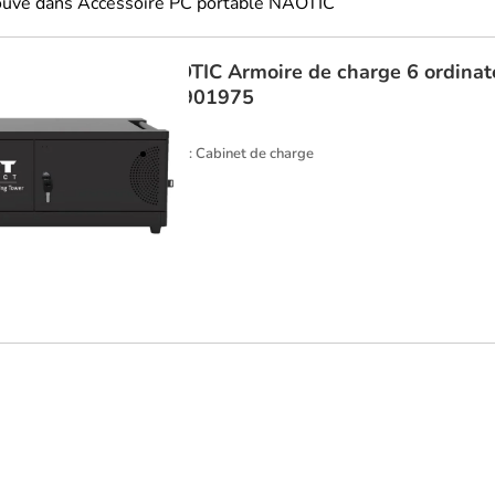
rouvé dans Accessoire PC portable NAOTIC
NAOTIC
Armoire de charge 6 ordinat
C - 901975
Type : Cabinet de charge