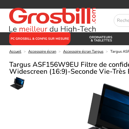
ORDINATEURS
PC GROSBILL & CONFIG SUR MESURE
& TABLETTES
Accueil
>
Accessoire écran
>
Accessoire écran Targus
>
Targus ASF
Targus ASF156W9EU Filtre de confiden
Widescreen (16:9)-Seconde Vie-Très 