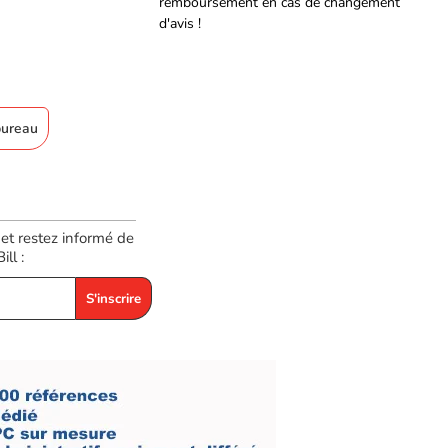
remboursement en cas de changement
d'avis !
bureau
 et restez informé de
ll :
S'inscrire