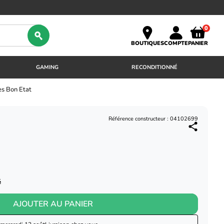
0
BOUTIQUES
COMPTE
PANIER
GAMING
RECONDITIONNÉ
ès Bon Etat
Référence constructeur : 04102699
é
AJOUTER AU PANIER