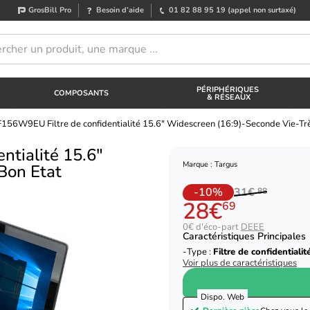
GrosBill Pro
Besoin d’aide
01 82 88 95 19
(appel non surtaxé)
PÉRIPHÉRIQUES
COMPOSANTS
& RÉSEAUX
156W9EU Filtre de confidentialité 15.6" Widescreen (16:9)-Seconde Vie-Tr
tialité 15.6"
Marque : Targus
Bon Etat
-10%
31€
88
28€
69
0€ d'éco-part
DEEE
Caractéristiques Principales
Type :
Filtre de confidentialit
Voir plus de caractéristiques
Dispo. Web