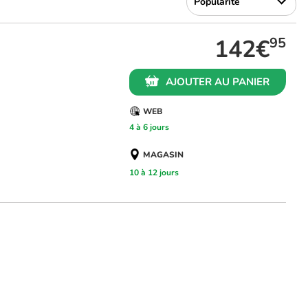
142€
95
AJOUTER AU PANIER
WEB
4 à 6 jours
MAGASIN
10 à 12 jours