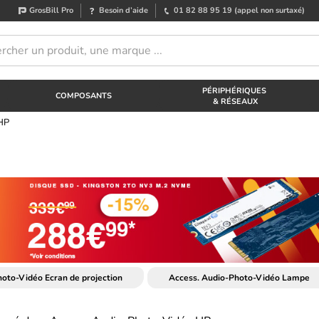
GrosBill Pro
Besoin d’aide
01 82 88 95 19
(appel non surtaxé)
PÉRIPHÉRIQUES
COMPOSANTS
& RÉSEAUX
 HP
oto-Vidéo Ecran de projection
Access. Audio-Photo-Vidéo Lampe