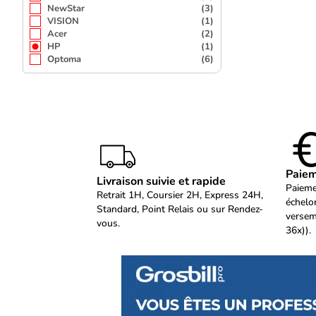
NewStar
(3)
VISION
(1)
Acer
(2)
HP
(1)
Optoma
(6)
Paiem
Livraison suivie et rapide
Paieme
Retrait 1H, Coursier 2H, Express 24H,
échelo
Standard, Point Relais ou sur Rendez-
versem
vous.
36x)).