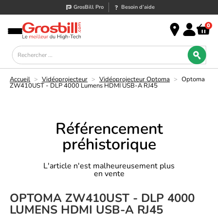
GrosBill Pro
Besoin d’aide
0
Accueil
>
Vidéoprojecteur
>
Vidéoprojecteur Optoma
>
Optoma
ZW410UST - DLP 4000 Lumens HDMI USB-A RJ45
Référencement
préhistorique
L'article n'est malheureusement plus
en vente
OPTOMA ZW410UST - DLP 4000
LUMENS HDMI USB-A RJ45