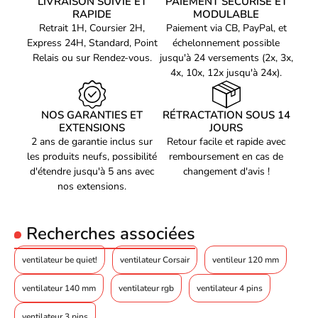
LIVRAISON SUIVIE ET
PAIEMENT SÉCURISÉ ET
Connecteur 4 pins
RAPIDE
MODULABLE
Taille : 92mm
Retrait 1H, Coursier 2H,
Paiement via CB, PayPal, et
Type de produit : Ventilateur boîtier
Express 24H, Standard, Point
échelonnement possible
Contrôle : PWM
Relais ou sur Rendez-vous.
jusqu'à 24 versements (2x, 3x,
Moteur PWM pour une performance optimale
4x, 10x, 12x jusqu'à 24x).
Niveau sonore ultra-bas
Longues ailettes pour une meilleure dissipation de la chaleur
Meilleure efficacité aérodynamique
NOS GARANTIES ET
RÉTRACTATION SOUS 14
Meilleure immunité EMI
EXTENSIONS
JOURS
Durabilité accrue
2 ans de garantie inclus sur
Retour facile et rapide avec
Le
Ventilateur boîtier Be Quiet! Case Fan Pure Wings 2 PWM
les produits neufs, possibilité
remboursement en cas de
92mm - BL038
offre une technologie innovante et une
d'étendre jusqu'à 5 ans avec
changement d'avis !
performance optimale. Grâce à son connecteur 4 pins et à sa
nos extensions.
taille de 92 mm, il est capable de fonctionner de manière
optimale et silencieuse grâce à la technologie PWM intégrée. Ce
ventilateur est également doté d'une conception innovante, d'un
Recherches associées
moteur PWM, de longues ailettes pour une meilleure dissipation
de la chaleur, d'une meilleure efficacité aérodynamique et d'une
ventilateur be quiet!
ventilateur Corsair
ventileur 120 mm
immunité EMI supérieure. Enfin, ce produit de Be Quiet! est doté
d'une qualité exceptionnelle et est conçu pour une durabilité
ventilateur 140 mm
ventilateur rgb
ventilateur 4 pins
accrue.
ventilateur 3 pins