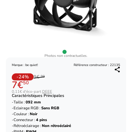
Photos non contractuelles.
Marque : be quiet!
Référence constructeur : 22135
-24%
9€
99
7€
50
0,11€ d'éco-part
DEEE
Caractéristiques Principales
Taille :
092 mm
Eclairage RGB :
Sans RGB
Couleur :
Noir
Connecteur :
4 pins
Rétroéclairage :
Non rétroéclairé
PWM :
PWM