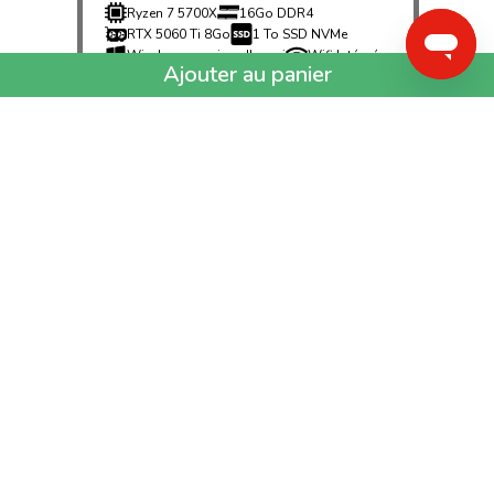
Ryzen 7 5700X
16Go DDR4
RTX 5060 Ti 8Go
1 To SSD NVMe
Windows version d'essai
Wifi Intégré
expédié sous 24H
1299€
99
PC GAMER
STARTER