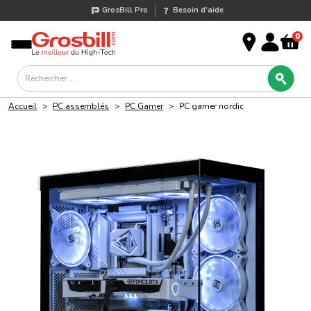
GrosBill Pro
Besoin d’aide
0
Accueil
>
PC assemblés
>
PC Gamer
>
PC
gamer nordic