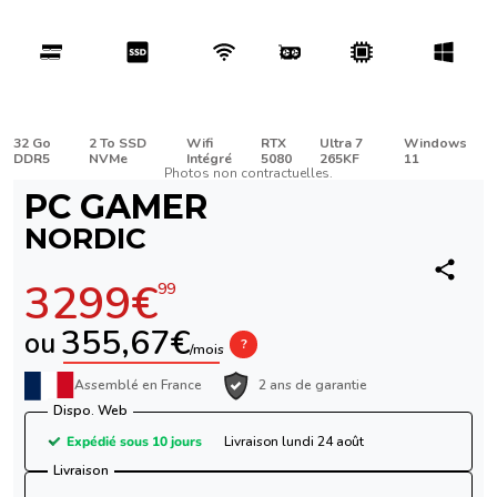
32 Go
2 To SSD
Wifi
RTX
Ultra 7
Windows
DDR5
NVMe
Intégré
5080
265KF
11
Photos non contractuelles.
PC GAMER
NORDIC
3299€
99
355,67€
ou
?
/mois
Assemblé en France
2 ans de garantie
Dispo. Web
Expédié sous 10 jours
Livraison lundi 24 août
Livraison