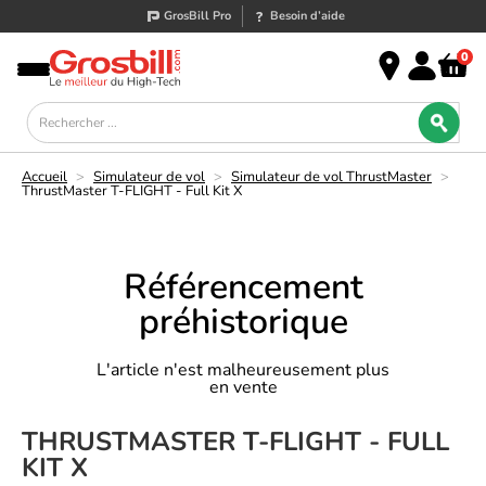
GrosBill Pro
Besoin d’aide
0
Accueil
>
Simulateur de vol
>
Simulateur de vol ThrustMaster
>
ThrustMaster T-FLIGHT - Full Kit X
Référencement
préhistorique
L'article n'est malheureusement plus
en vente
THRUSTMASTER T-FLIGHT - FULL
KIT X