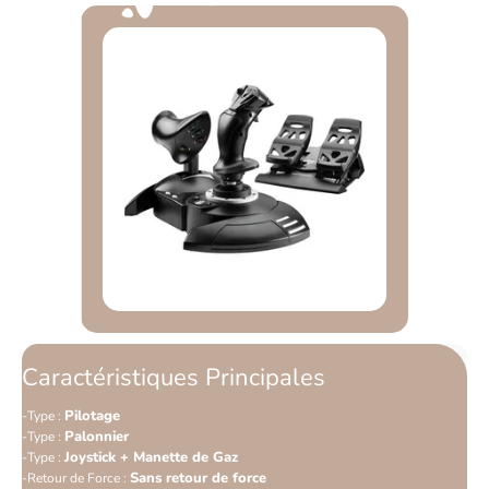
Caractéristiques Principales
Pilotage
Type :
Palonnier
Type :
Joystick + Manette de Gaz
Type :
Sans retour de force
Retour de Force :