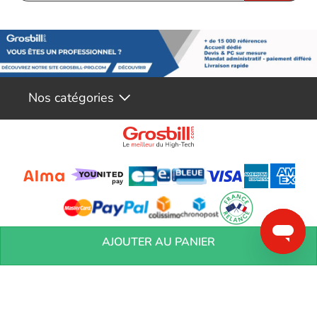
Haut-parleurs surround Dolby 2.1
Les haut-parleurs G-LAB 2.1 offrent un son surround 3D associé
à la technologie Dolby qui crée une expérience audio
exceptionnelle. Et avec une puissance de 50 Watts, le son est
clair et puissant et le subwoofer offre des basses puissantes. La
Nos catégories
gamme de fréquences est étendue, offrant une immersion totale
dans votre jeu ou film.
Conditions générales de réservation
Conditions générales de vente
Mentions
AJOUTER AU PANIER
légales
Vos informations personnelles
Préférences Cookies
Aide &
Contact
Devenez partenaires
Marques
Blog