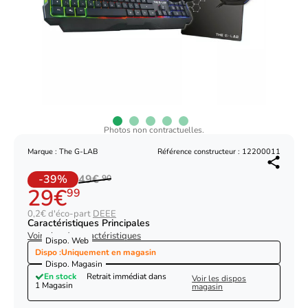
Photos non contractuelles.
Marque : The G-LAB
Référence constructeur : 12200011
-39%
49€
90
29€
99
0,2€ d'éco-part
DEEE
Caractéristiques Principales
Voir plus de caractéristiques
Dispo. Web
Dispo :
Uniquement en magasin
Dispo. Magasin
En stock
Retrait immédiat dans
Voir les dispos
1 Magasin
magasin