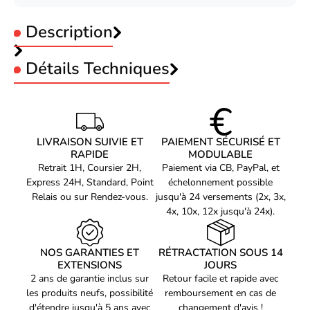
Description
Détails Techniques
Produit
Clavier gamer filaire
Type de clavier
Mécanique
Utilisation
Gaming/esport
The G-LAB Combo Actinium bundle 4 en 1 RGB
LIVRAISON SUIVIE ET
PAIEMENT SÉCURISÉ ET
RAPIDE
MODULABLE
Format
Pavé numérique
Retrait 1H, Coursier 2H,
Paiement via CB, PayPal, et
Technologie
Filaire
Express 24H, Standard, Point
échelonnement possible
Relais ou sur Rendez-vous.
jusqu'à 24 versements (2x, 3x,
Le Combo actinium 4 en 1 G-LAB RGB est le pack ultime de tous
Type
AZERTY
4x, 10x, 12x jusqu'à 24x).
les accessoires de jeu et de travail nécessaires. Il comprend un
Longueur du câble
2
clavier mécanique à touches RGB avec une conception robuste et
pratique, une souris optique avec capteur avancé, des haut-
Rétroéclairé
RGB intégré
NOS GARANTIES ET
RÉTRACTATION SOUS 14
parleurs surround 2.1 à technologie Dolby et une roulette de
EXTENSIONS
JOURS
Coloris
Noir
souris avec une prise en main ergonomique.
2 ans de garantie inclus sur
Retour facile et rapide avec
Système Anti-ghosting
Anti-Ghosting
les produits neufs, possibilité
remboursement en cas de
Système Anti
d'étendre jusqu'à 5 ans avec
changement d'avis !