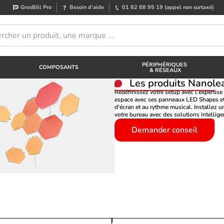
GrosBill Pro
Besoin d’aide
01 82 88 95 19
(appel non surtaxé)
PÉRIPHÉRIQUES
COMPOSANTS
& RÉSEAUX
Les produits
Nanole
Redéfinissez votre setup avec l'expertise
espace avec ses panneaux LED Shapes et s
d'écran et au rythme musical. Installez 
votre bureau avec des solutions intellige
Demander conseil