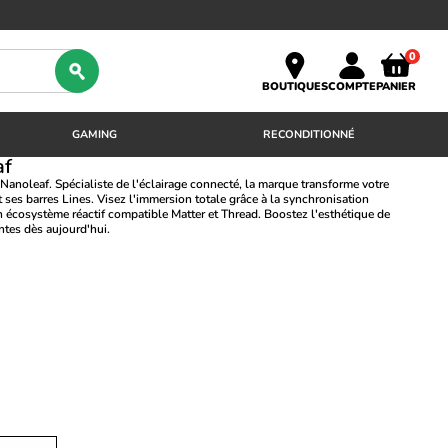
0
BOUTIQUES
COMPTE
PANIER
GAMING
RECONDITIONNÉ
af
 Nanoleaf. Spécialiste de l'éclairage connecté, la marque transforme votre
es barres Lines. Visez l'immersion totale grâce à la synchronisation
un écosystème réactif compatible Matter et Thread. Boostez l'esthétique de
ntes dès aujourd'hui.