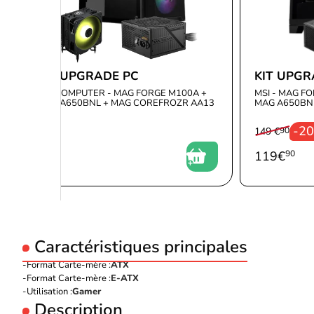
KIT UPGRADE PC
KIT UPGR
MSI COMPUTER - MAG FORGE M100A +
MSI - MAG FO
MAG A650BNL + MAG COREFROZR AA13
MAG A650BN 
N
-2
149 €
90
96
€
119
€
90
Caractéristiques principales
Format Carte-mère :
ATX
Format Carte-mère :
E-ATX
Utilisation :
Gamer
Description