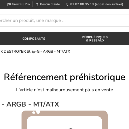
GrosBill Pro
Besoin d’aide
01 82 88 95 19
(appel non surtaxé)
PÉRIPHÉRIQUES
COMPOSANTS
& RÉSEAUX
K DESTROYER Strip-G - ARGB - MT/ATX
Référencement préhistorique
L'article n'est malheureusement plus en vente
- ARGB - MT/ATX