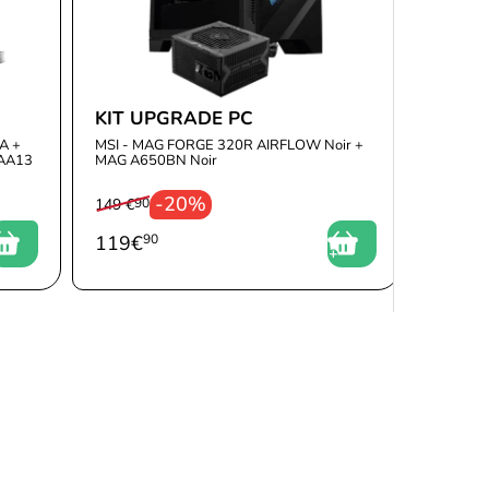
KIT UPGRADE PC
A +
MSI - MAG FORGE 320R AIRFLOW Noir +
AA13
MAG A650BN Noir
-20%
149 €
90
119
€
90