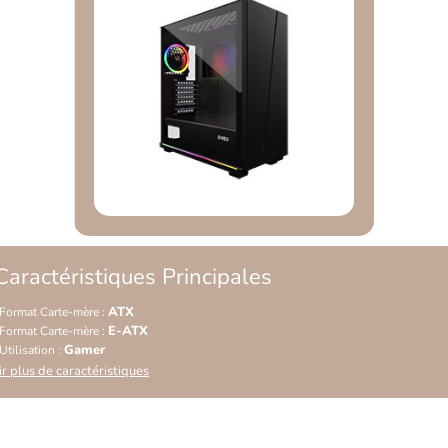
Caractéristiques Principales
ATX
Format Carte-mère :
E-ATX
Format Carte-mère :
Gamer
Utilisation :
ir plus de caractéristiques