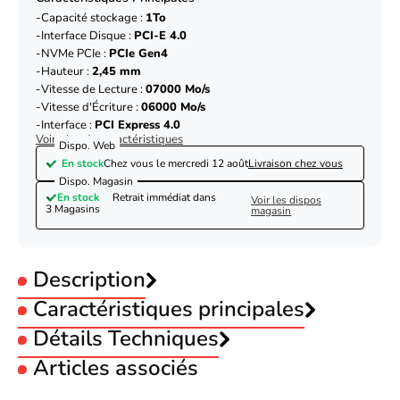
Capacité stockage :
1To
Interface Disque :
PCI-E 4.0
NVMe PCIe :
PCIe Gen4
Hauteur :
2,45 mm
Vitesse de Lecture :
07000 Mo/s
Vitesse d'Écriture :
06000 Mo/s
Interface :
PCI Express 4.0
Voir plus de caractéristiques
Dispo. Web
En stock
Chez vous le
mercredi 12 août
Livraison chez vous
Dispo. Magasin
En stock
Retrait immédiat dans
Voir les dispos
3 Magasins
magasin
Description
Caractéristiques principales
Capacité stockage :
Détails Techniques
1To
Interface Disque :
PCI-E 4.0
Articles associés
NVMe PCIe :
PCIe Gen4
Produit
SSD interne
Hauteur :
2,45 mm
Marque
Lexar