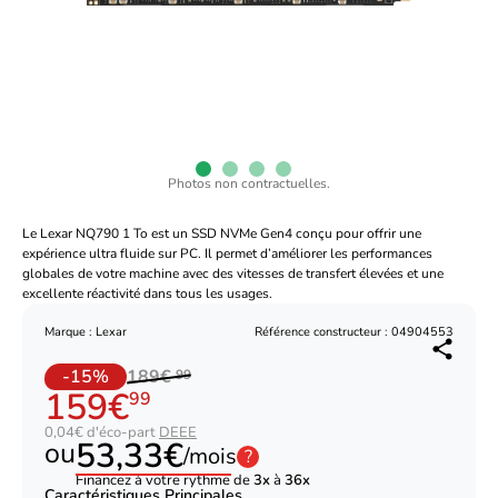
Photos non contractuelles.
Le Lexar NQ790 1 To est un SSD NVMe Gen4 conçu pour offrir une
expérience ultra fluide sur PC. Il permet d’améliorer les performances
globales de votre machine avec des vitesses de transfert élevées et une
excellente réactivité dans tous les usages.
Marque : Lexar
Référence constructeur : 04904553
-15%
189€
99
159€
99
0,04€ d'éco-part
DEEE
53,33€
ou
/mois
?
Financez à votre rythme de
3x
à
36x
Caractéristiques Principales