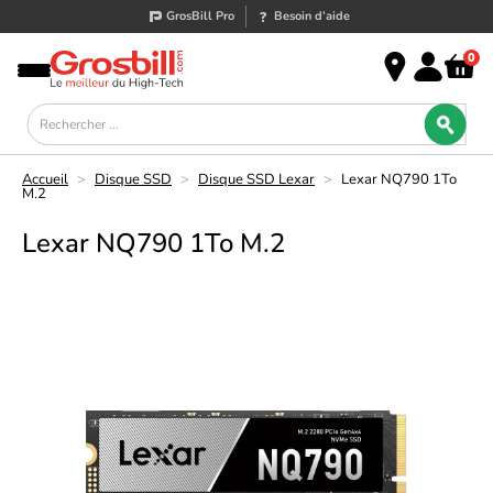
GrosBill Pro
Besoin d’aide
0
Accueil
>
Disque SSD
>
Disque SSD Lexar
>
Lexar NQ790 1To
M.2
Lexar NQ790 1To M.2