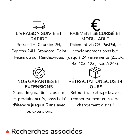
et 6000 Mo/s en écriture, ce SSD Gen4 réduit les temps de
chargement et améliore la fluidité générale de votre machine. Il
convient parfaitement aux PC gaming, stations de travail et
configurations orientées création de contenu.
LIVRAISON SUIVIE ET
PAIEMENT SÉCURISÉ ET
RAPIDE
MODULABLE
Retrait 1H, Coursier 2H,
Paiement via CB, PayPal, et
Express 24H, Standard, Point
échelonnement possible
Relais ou sur Rendez-vous.
jusqu'à 24 versements (2x, 3x,
4x, 10x, 12x jusqu'à 24x).
NOS GARANTIES ET
RÉTRACTATION SOUS 14
EXTENSIONS
JOURS
2 ans de garantie inclus sur
Retour facile et rapide avec
les produits neufs, possibilité
remboursement en cas de
d'étendre jusqu'à 5 ans avec
changement d'avis !
nos extensions.
Recherches associées