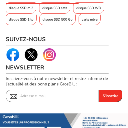
disque SSD m.2
disque SSD sata
disque SSD WD
disque SSD 1 to
disque SSD 500 Go
carte mère
SUIVEZ-NOUS
NEWSLETTER
Inscrivez-vous à notre newsletter et restez informé de
l’actualité et des bons plans GrosBill :
S'inscrire
Stockage confortable de 1To
Sa capacité de 1To permet d’installer un système d’exploitation,
plusieurs logiciels, des jeux récents et de nombreux fichiers
personnels. Le format M.2 2280 s’intègre directement sur une