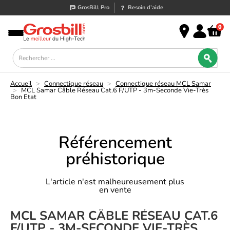
GrosBill Pro
Besoin d’aide
0
Accueil
>
Connectique réseau
>
Connectique réseau MCL Samar
>
MCL Samar Câble Réseau Cat.6 F/UTP - 3m-Seconde Vie-Très
Bon Etat
Référencement
préhistorique
L'article n'est malheureusement plus
en vente
MCL SAMAR CÂBLE RÉSEAU CAT.6
F/UTP - 3M-SECONDE VIE-TRÈS