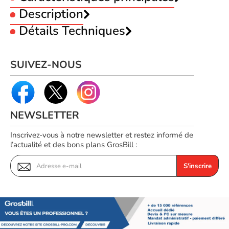
Type :
Description
Câble
Connecteur 1 :
RJ45
Détails Techniques
MCL Samar Câble Réseau Cat.6 F/UTP - 3m-
Connecteur 2 :
RJ45
Longueur Câble :
3m
Seconde Vie-Très Bon Etat
Référence produit
Catégorie :
cat 6
Voir produits
02604161
Blindage du câble :
F/UTP (FTP)
SUIVEZ-NOUS
Référence constructeur
Voir les
FCC6BMZ-3M-TBE
NEWSLETTER
Inscrivez-vous à notre newsletter et restez informé de
l’actualité et des bons plans GrosBill :
S'inscrire