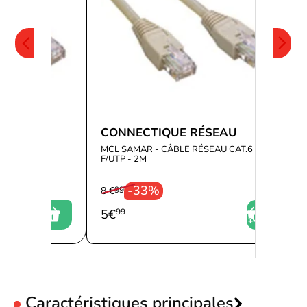
ÉSEAU
CONNECTIQUE RÉSEAU
SEAU CAT.6
MCL SAMAR - CÂBLE RÉSEAU CAT.6
F/UTP - 2M
-33%
8 €
99
5
€
99
Caractéristiques principales