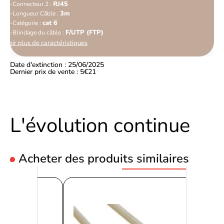
RJ45
Connecteur 2 :
3m
Longueur Câble :
cat 6
Catégorie :
F/UTP (FTP)
Blindage du câble :
Voir plus de caractéristiques
Date d'extinction : 25/06/2025
Dernier prix de vente : 5€21
L'évolution continue
Acheter des produits similaires