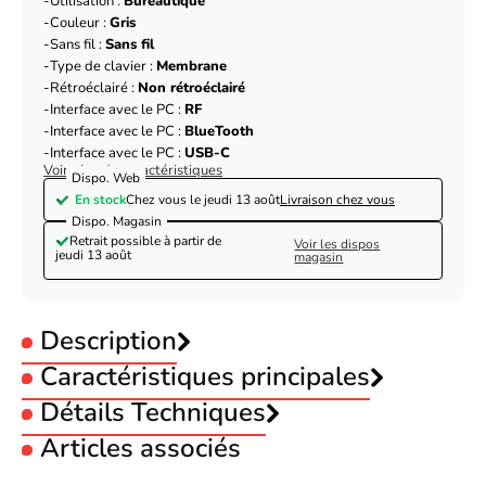
Utilisation :
Bureautique
Couleur :
Gris
Sans fil :
Sans fil
Type de clavier :
Membrane
Rétroéclairé :
Non rétroéclairé
Interface avec le PC :
RF
Interface avec le PC :
BlueTooth
Interface avec le PC :
USB-C
Voir plus de caractéristiques
Dispo. Web
En stock
Chez vous le
jeudi 13 août
Livraison chez vous
Dispo. Magasin
Retrait possible à partir de
Voir les dispos
jeudi 13 août
magasin
Description
Caractéristiques principales
Mobility Lab KP430W MINI -
Multiconnexion/Gris
Utilisation :
Détails Techniques
Bureautique
Couleur :
Gris
Articles associés
Sans fil :
Sans fil
Produit
Clavier
Type de clavier :
Membrane
Marque
Mobility Lab