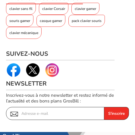
clavier sans fil
clavier Corsair
clavier gamer
souris gamer
casque gamer
pack clavier souris
clavier mécanique
Caractéristiques essentielles
Découvrez les points forts de ce clavier :
SUIVEZ-NOUS
Parfaite pour une utilisation bureautique intensive
Connexion sans fil rapide et stable
Touches silencieuses pour un confort accru
NEWSLETTER
Inscrivez-vous à notre newsletter et restez informé de
l’actualité et des bons plans GrosBill :
S'inscrire